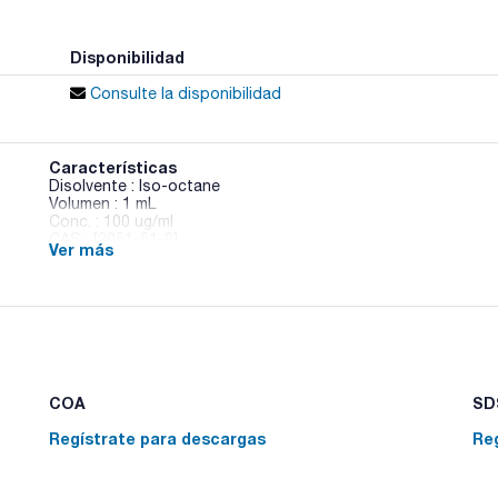
Disponibilidad
Consulte la disponibilidad
Características
Disolvente : Iso-octane
Volumen : 1 mL
Conc. : 100 ug/ml
CAS : [2051-61-8]
Ver más
PCB 2 in Iso-octane
COA
SDS
Regístrate para descargas
Re