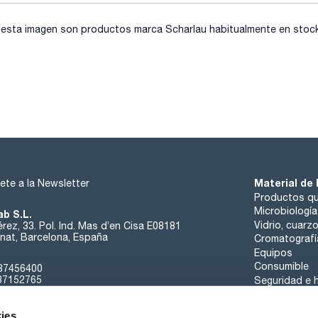
sta imagen son productos marca Scharlau habitualmente en stock, 
Material de 
ete a la Newsletter
Productos qu
Microbiología
ab S.L.
Vidrio, cuarz
rez, 33. Pol. Ind. Mas d’en Cisa E08181
at, Barcelona, España
Cromatografí
Equipos
Consumible
37456400
37152765
Seguridad e h
sk@scharlab.com
ies