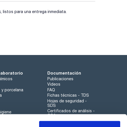
listos para una entrega inmediata.
laboratorio
Documentación
ímicos
Publicaciones
Videos
o y porcelana
FAQ
a
Fichas técnicas - TDS
Hojas de seguridad -
SDS
Certificados de análisis -
igiene
COA
Aplicaciones