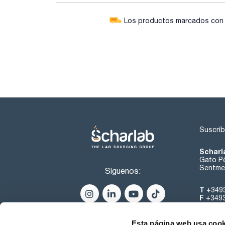
Los productos marcados con e
Suscríb
Scharl
Gato Pé
Sentmen
Síguenos:
T
+349
F
+349
helpde
Esta página web usa cook