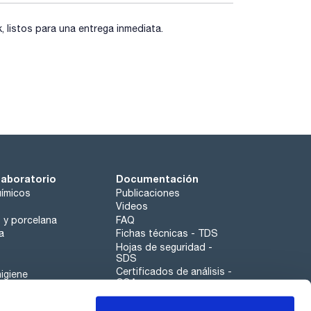
listos para una entrega inmediata.
laboratorio
Documentación
ímicos
Publicaciones
Videos
o y porcelana
FAQ
a
Fichas técnicas - TDS
Hojas de seguridad -
SDS
Certificados de análisis -
igiene
COA
Aplicaciones