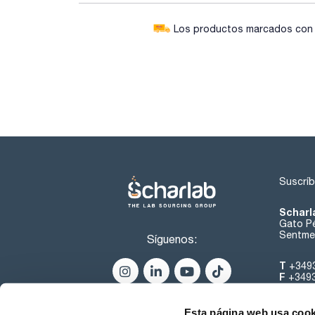
Los productos marcados con e
Suscríb
Scharl
Gato Pé
Sentmen
Síguenos:
T
+349
F
+349
helpde
Esta página web usa cook