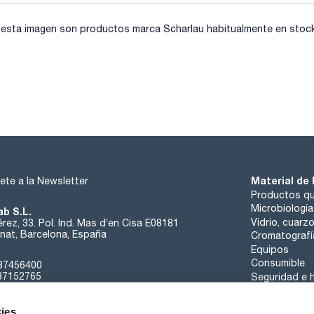
sta imagen son productos marca Scharlau habitualmente en stock, 
Material de 
ete a la Newsletter
Productos qu
Microbiología
ab S.L.
Vidrio, cuarz
rez, 33. Pol. Ind. Mas d’en Cisa E08181
at, Barcelona, España
Cromatografí
Equipos
Consumible
37456400
37152765
Seguridad e h
sk@scharlab.com
ies