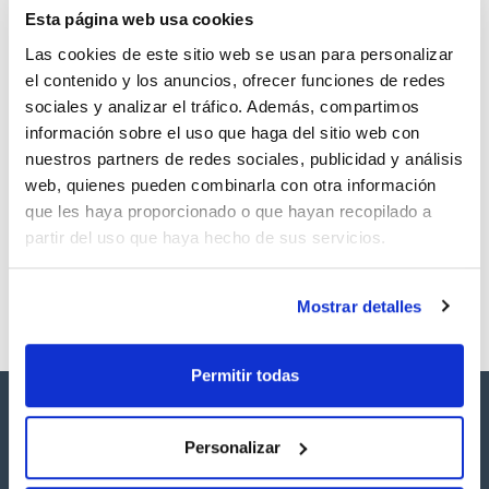
Esta página web usa cookies
Regístrate para
Regístrate para
descargas
descargas
Las cookies de este sitio web se usan para personalizar
SDS/ Hoja de seguridad
el contenido y los anuncios, ofrecer funciones de redes
Regístrate para
sociales y analizar el tráfico. Además, compartimos
descargas
información sobre el uso que haga del sitio web con
nuestros partners de redes sociales, publicidad y análisis
Los productos marcados con esta imagen son
web, quienes pueden combinarla con otra información
productos marca Scharlau habitualmente en stock,
listos para una entrega inmediata.
que les haya proporcionado o que hayan recopilado a
partir del uso que haya hecho de sus servicios.
Mostrar detalles
Permitir todas
Personalizar