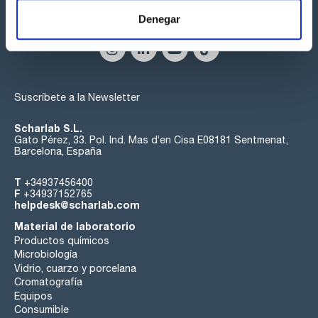
Síguenos:
Denegar
Suscríbete a la Newsletter
Scharlab S.L.
Gato Pérez, 33. Pol. Ind. Mas d’en Cisa E08181 Sentmenat,
Barcelona, España
T
+34937456400
F
+34937152765
helpdesk@scharlab.com
Material de laboratorio
Productos químicos
Microbiología
Vidrio, cuarzo y porcelana
Cromatografía
Equipos
Consumible