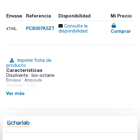
Envase
Referencia
Disponibilidad
Mi Precio
Consulte la
PCB007K5ZT
x1mL
Comprar
disponibilidad
Imprimir ficha de
producto
Características
Disolvente : Iso-octane
Envase : Ampoule
Volumen : 1 mL
Conc. : 500 ug/ml
Ver más
CAS : [33284-50-3]
PCB 7 in Iso-octane
Documentación técnica
TDS / Ficha técnica
COA