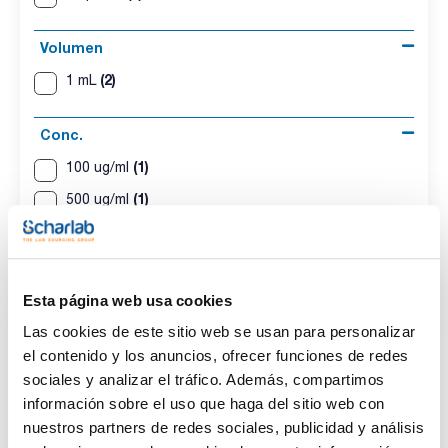
Volumen
(2)
1 mL
Conc.
(1)
100 ug/ml
(1)
500 ug/ml
CAS
(2)
[41464-51-1]
Esta página web usa cookies
Las cookies de este sitio web se usan para personalizar
el contenido y los anuncios, ofrecer funciones de redes
sociales y analizar el tráfico. Además, compartimos
Disolvente
Envase
Volumen
información sobre el uso que haga del sitio web con
Iso-octane
Ampoule
1 mL
nuestros partners de redes sociales, publicidad y análisis
Conc.
CAS