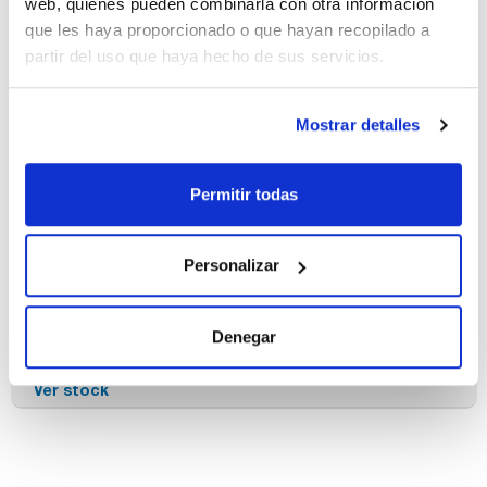
web, quienes pueden combinarla con otra información
100 ug/ml
[41464-51-1]
que les haya proporcionado o que hayan recopilado a
Referencia
Envase
Precio
partir del uso que haya hecho de sus servicios.
PCB097K1ZT
Comprar
x1mL
Disponibilidad
Mostrar detalles
Ver stock
Permitir todas
Disolvente
Envase
Volumen
Iso-octane
Ampoule
1 mL
Conc.
CAS
Personalizar
500 ug/ml
[41464-51-1]
Referencia
Envase
Precio
PCB097K5ZT
Comprar
x1mL
Denegar
Disponibilidad
Ver stock