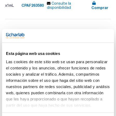
Consulte la
CPAF263580
x1mL
Comprar
disponibilidad
Imprimir ficha de
producto
Características
Disolvente : Acetone
Envase : Ampoule
Volumen : 1 mL
Esta página web usa cookies
Ver más
Composition:
Las cookies de este sitio web se usan para personalizar
Chlorpyrifos 100ug/ml [2921-88-2]
el contenido y los anuncios, ofrecer funciones de redes
Chlorpyrifos methyl 100ug/ml [5598-13-0]
Chlorfenvinphos 100ug/ml [470-90-6]
sociales y analizar el tráfico. Además, compartimos
Diazinon 100ug/ml [333-41-5]
información sobre el uso que haga del sitio web con
Fenitrothion 100ug/ml [122-14-5]
Documentación técnica
Malathion 100ug/ml [121-75-5]
nuestros partners de redes sociales, publicidad y análisis
Parathion 100ug/ml [56-38-2]
web, quienes pueden combinarla con otra información
Parathion-methyl 100ug/ml [298-00-0]
TDS / Ficha técnica
COA
Pirimiphos-methyl 100ug/ml [29232-93-7]
que les haya proporcionado o que hayan recopilado a
Azinphos-methyl 100ug/ml [86-50-0]
Regístrate para
Regístrate para
partir del uso que haya hecho de sus servicios.
descargas
descargas
SDS/ Hoja de seguridad