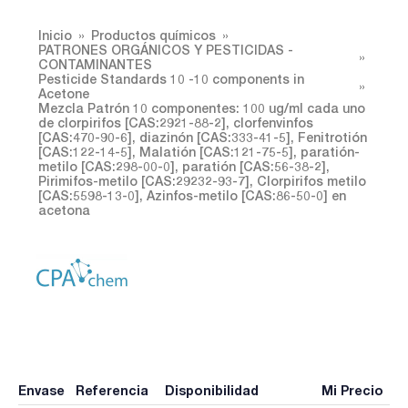
Inicio
Productos químicos
PATRONES ORGÁNICOS Y PESTICIDAS -
CONTAMINANTES
Pesticide Standards 10 -10 components in
Acetone
Mezcla Patrón 10 componentes: 100 ug/ml cada uno
de clorpirifos [CAS:2921-88-2], clorfenvinfos
[CAS:470-90-6], diazinón [CAS:333-41-5], Fenitrotión
[CAS:122-14-5], Malatión [CAS:121-75-5], paratión-
metilo [CAS:298-00-0], paratión [CAS:56-38-2],
Pirimifos-metilo [CAS:29232-93-7], Clorpirifos metilo
[CAS:5598-13-0], Azinfos-metilo [CAS:86-50-0] en
acetona
Envase
Referencia
Disponibilidad
Mi Precio