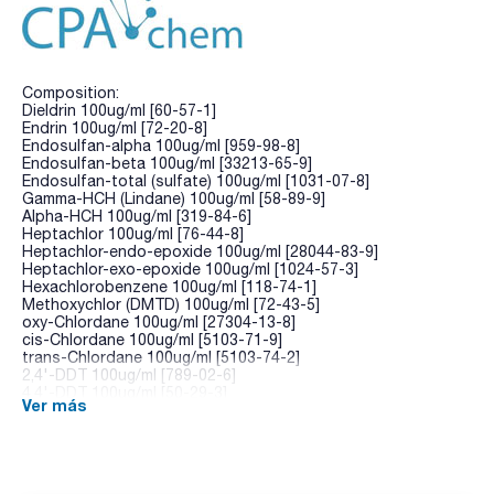
Composition:
Dieldrin 100ug/ml [60-57-1]
Endrin 100ug/ml [72-20-8]
Endosulfan-alpha 100ug/ml [959-98-8]
Endosulfan-beta 100ug/ml [33213-65-9]
Endosulfan-total (sulfate) 100ug/ml [1031-07-8]
Gamma-HCH (Lindane) 100ug/ml [58-89-9]
Alpha-HCH 100ug/ml [319-84-6]
Heptachlor 100ug/ml [76-44-8]
Heptachlor-endo-epoxide 100ug/ml [28044-83-9]
Heptachlor-exo-epoxide 100ug/ml [1024-57-3]
Hexachlorobenzene 100ug/ml [118-74-1]
Methoxychlor (DMTD) 100ug/ml [72-43-5]
oxy-Chlordane 100ug/ml [27304-13-8]
cis-Chlordane 100ug/ml [5103-71-9]
trans-Chlordane 100ug/ml [5103-74-2]
2,4'-DDT 100ug/ml [789-02-6]
4,4'-DDT 100ug/ml [50-29-3]
Ver más
4,4'-DDD (TDE) 100ug/ml [72-54-8]
4,4'-DDE 100ug/ml [72-55-9]
Aldrin 100ug/ml [309-00-2]