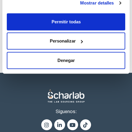
Mostrar detalles
Disolvente
Envase
Volumen
Cyclohexane
Ampoule
1 mL
Permitir todas
Referencia
Envase
Precio
CPAF263409
Comprar
x1mL
Disponibilidad
Personalizar
Ver stock
Denegar
Síguenos: