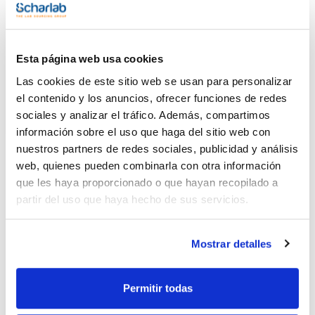
Envase
(1)
Ampoule
Esta página web usa cookies
Volumen
Las cookies de este sitio web se usan para personalizar
el contenido y los anuncios, ofrecer funciones de redes
(1)
1 mL
sociales y analizar el tráfico. Además, compartimos
información sobre el uso que haga del sitio web con
nuestros partners de redes sociales, publicidad y análisis
web, quienes pueden combinarla con otra información
Disolvente
Envase
Volumen
que les haya proporcionado o que hayan recopilado a
Acetonitrile
Ampoule
1 mL
partir del uso que haya hecho de sus servicios.
Referencia
Envase
Precio
CPAF263414
Comprar
x1mL
Mostrar detalles
Disponibilidad
Ver stock
Permitir todas