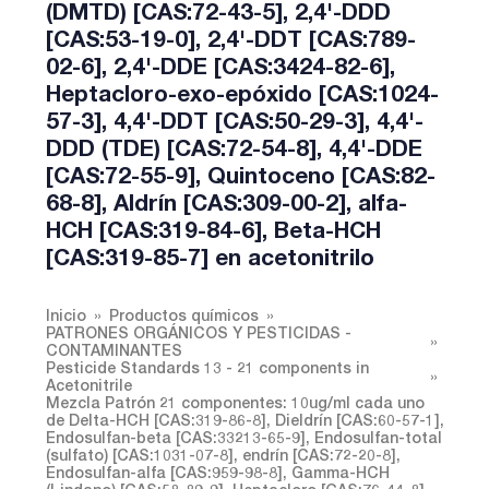
(DMTD) [CAS:72-43-5], 2,4'-DDD
[CAS:53-19-0], 2,4'-DDT [CAS:789-
02-6], 2,4'-DDE [CAS:3424-82-6],
Heptacloro-exo-epóxido [CAS:1024-
57-3], 4,4'-DDT [CAS:50-29-3], 4,4'-
DDD (TDE) [CAS:72-54-8], 4,4'-DDE
[CAS:72-55-9], Quintoceno [CAS:82-
68-8], Aldrín [CAS:309-00-2], alfa-
HCH [CAS:319-84-6], Beta-HCH
[CAS:319-85-7] en acetonitrilo
Inicio
Productos químicos
PATRONES ORGÁNICOS Y PESTICIDAS -
CONTAMINANTES
Pesticide Standards 13 - 21 components in
Acetonitrile
Mezcla Patrón 21 componentes: 10ug/ml cada uno
de Delta-HCH [CAS:319-86-8], Dieldrín [CAS:60-57-1],
Endosulfan-beta [CAS:33213-65-9], Endosulfan-total
(sulfato) [CAS:1031-07-8], endrín [CAS:72-20-8],
Endosulfan-alfa [CAS:959-98-8], Gamma-HCH