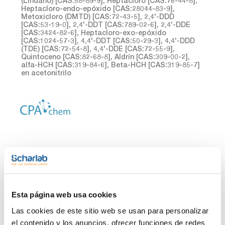
(Lindano) [CAS:58-89-9], Heptacloro [CAS:76-44-8],
Heptacloro-endo-epóxido [CAS:28044-83-9],
Metoxicloro (DMTD) [CAS:72-43-5], 2,4'-DDD
[CAS:53-19-0], 2,4'-DDT [CAS:789-02-6], 2,4'-DDE
[CAS:3424-82-6], Heptacloro-exo-epóxido
[CAS:1024-57-3], 4,4'-DDT [CAS:50-29-3], 4,4'-DDD
(TDE) [CAS:72-54-8], 4,4'-DDE [CAS:72-55-9],
Quintoceno [CAS:82-68-8], Aldrín [CAS:309-00-2],
alfa-HCH [CAS:319-84-6], Beta-HCH [CAS:319-85-7]
en acetonitrilo
Envase
Referencia
Disponibilidad
Mi Precio
Consulte la
CPAF263374
x1mL
Esta página web usa cookies
Comprar
disponibilidad
Las cookies de este sitio web se usan para personalizar
el contenido y los anuncios, ofrecer funciones de redes