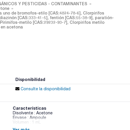
ÁNICOS Y PESTICIDAS - CONTAMINANTES
etone
uno de bromofos-etilo [CAS:4824-78-6], Clorpirifos
diazinón [CAS:333-41-5], fentión [CAS:55-38-9], paratión-
Pirimifos-metilo [CAS:29232-93-7], Clorpirifos metilo
] en acetona
Disponibilidad
Consulte la disponibilidad
Características
Disolvente : Acetone
Envase : Ampoule
Volumen : 1 mL
Ver más