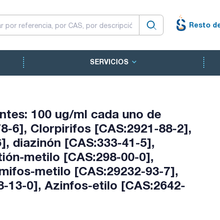
Resto d
SERVICIOS
tes: 100 ug/ml cada uno de
-6], Clorpirifos [CAS:2921-88-2],
], diazinón [CAS:333-41-5],
tión-metilo [CAS:298-00-0],
imifos-metilo [CAS:29232-93-7],
8-13-0], Azinfos-etilo [CAS:2642-