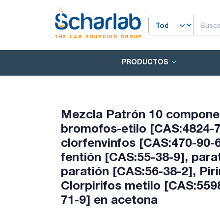
PRODUCTOS
Mezcla Patrón 10 componen
bromofos-etilo [CAS:4824-78
clorfenvinfos [CAS:470-90-6
fentión [CAS:55-38-9], para
paratión [CAS:56-38-2], Pir
Clorpirifos metilo [CAS:559
71-9] en acetona