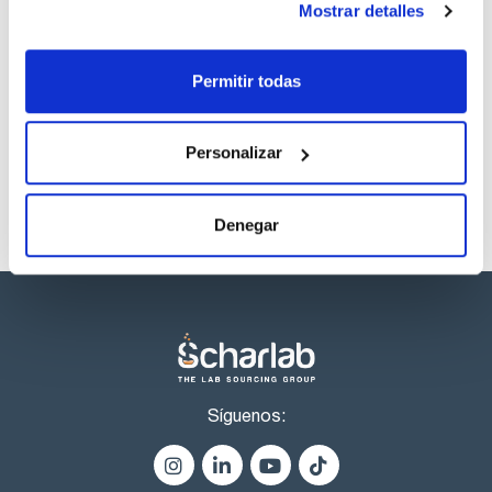
Mostrar detalles
Disolvente
Envase
Volumen
Cyclohexane
Ampoule
1 mL
Permitir todas
Referencia
Envase
Precio
CPAF263494
Comprar
x1mL
Disponibilidad
Personalizar
Ver stock
Denegar
Síguenos: