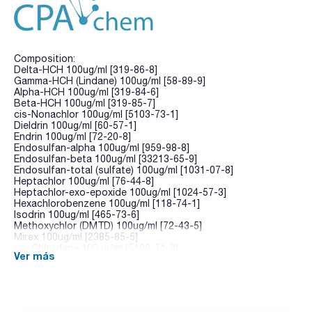
Composition:
Delta-HCH 100ug/ml [319-86-8]
Gamma-HCH (Lindane) 100ug/ml [58-89-9]
Alpha-HCH 100ug/ml [319-84-6]
Beta-HCH 100ug/ml [319-85-7]
cis-Nonachlor 100ug/ml [5103-73-1]
Dieldrin 100ug/ml [60-57-1]
Endrin 100ug/ml [72-20-8]
Endosulfan-alpha 100ug/ml [959-98-8]
Endosulfan-beta 100ug/ml [33213-65-9]
Endosulfan-total (sulfate) 100ug/ml [1031-07-8]
Heptachlor 100ug/ml [76-44-8]
Heptachlor-exo-epoxide 100ug/ml [1024-57-3]
Hexachlorobenzene 100ug/ml [118-74-1]
Isodrin 100ug/ml [465-73-6]
Methoxychlor (DMTD) 100ug/ml [72-43-5]
Mirex 100ug/ml [2385-85-5]
cis-Chlordane 100ug/ml [5103-71-9]
Ver más
trans-Chlordane 100ug/ml [5103-74-2]
trans-Nonachlor 100ug/ml [39765-80-5]
Endrin ketone 100ug/ml [53494-70-5]
Aldrin 100ug/ml [309-00-2]