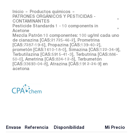
Inicio
Productos químicos
PATRONES ORGÁNICOS Y PESTICIDAS -
CONTAMINANTES
Pesticide Standards 1 - 10 components in
Acetone
Mezcla Patrón 10 componentes: 100 ug/ml cada uno
de cianazina [CAS:21725-46-2], Prometrina
[CAS:7287-19-6], Propazina [CAS:139-40-2],
prometón [CAS:1610-18-0], Simazina [CAS:122-34-9],
Terbutilazina [CAS:5915-41-3], Terbutrina [CAS:886-
50-0], Ametrina [CAS:834-12-8], Terbumetón
[CAS:33693-04-8], Atrazina [CAS:1912-24-9] en
acetona
Envase
Referencia
Disponibilidad
Mi Precio