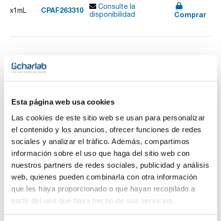
Consulte la
CPAF263310
x1mL
Comprar
disponibilidad
Imprimir ficha de
producto
Características
Disolvente : Acetone
Envase : Ampoule
Volumen : 1 mL
Esta página web usa cookies
Ver más
Composition:
Las cookies de este sitio web se usan para personalizar
Cyanazine 100ug/ml [21725-46-2]
el contenido y los anuncios, ofrecer funciones de redes
Prometryn 100ug/ml [7287-19-6]
Propazine 100ug/ml [139-40-2]
sociales y analizar el tráfico. Además, compartimos
Prometon 100ug/ml [1610-18-0]
información sobre el uso que haga del sitio web con
Simazine 100ug/ml [122-34-9]
Documentación técnica
Terbuthylazine 100ug/ml [5915-41-3]
nuestros partners de redes sociales, publicidad y análisis
Terbutryn 100ug/ml [886-50-0]
web, quienes pueden combinarla con otra información
Ametryn 100ug/ml [834-12-8]
TDS / Ficha técnica
COA
Terbumeton 100ug/ml [33693-04-8]
que les haya proporcionado o que hayan recopilado a
Atrazine 100ug/ml [1912-24-9]
Regístrate para
Regístrate para
partir del uso que haya hecho de sus servicios.
descargas
descargas
SDS/ Hoja de seguridad