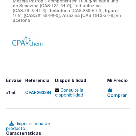
Mezcla Patrón 5 componentes: 100ug/ml cada uno
de Simazina [CAS:122-34-9], Terbutilazina
[CAS:5915-41-3], Terbutrina [CAS:886-50-0], Irgarol
1051 [CAS:28159-98-0], Atrazina [CAS:1912-24-9] en
acetona
Envase
Referencia
Disponibilidad
Mi Precio
Consulte la
CPAF263284
x1mL
Comprar
disponibilidad
Imprimir ficha de
producto
Características