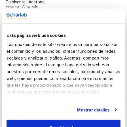
Disolvente : Acetone
Envase : Ampoule
Volumen : 1 mL
Ver más
Composition:
Simazine 100ug/ml [122-34-9]
Terbuthylazine 100ug/ml [5915-41-3]
Terbutryn 100ug/ml [886-50-0]
Esta página web usa cookies
Irgarol 1051 100ug/ml [28159-98-0]
Atrazine 100ug/ml [1912-24-9]
Las cookies de este sitio web se usan para personalizar
Documentación técnica
el contenido y los anuncios, ofrecer funciones de redes
TDS / Ficha técnica
COA
sociales y analizar el tráfico. Además, compartimos
información sobre el uso que haga del sitio web con
Regístrate para
Regístrate para
descargas
descargas
nuestros partners de redes sociales, publicidad y análisis
SDS/ Hoja de seguridad
web, quienes pueden combinarla con otra información
Regístrate para
que les haya proporcionado o que hayan recopilado a
descargas
partir del uso que haya hecho de sus servicios.
Los productos marcados con esta imagen son
Mostrar detalles
productos marca Scharlau habitualmente en stock,
listos para una entrega inmediata.