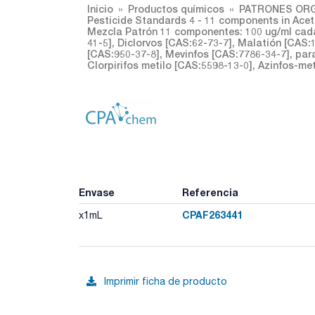
Inicio
Productos químicos
PATRONES ORG
Pesticide Standards 4 - 11 components in Ace
Mezcla Patrón 11 componentes: 100 ug/ml cada 
41-5], Diclorvos [CAS:62-73-7], Malatión [CAS:
[CAS:950-37-8], Mevinfos [CAS:7786-34-7], para
Clorpirifos metilo [CAS:5598-13-0], Azinfos-me
Envase
Referencia
CPAF263441
x1mL
Imprimir ficha de producto