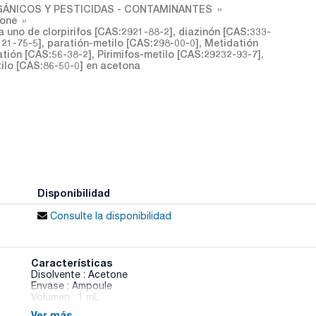
ÁNICOS Y PESTICIDAS - CONTAMINANTES
tone
uno de clorpirifos [CAS:2921-88-2], diazinón [CAS:333-
121-75-5], paratión-metilo [CAS:298-00-0], Metidatión
tión [CAS:56-38-2], Pirimifos-metilo [CAS:29232-93-7],
tilo [CAS:86-50-0] en acetona
Disponibilidad
Consulte la disponibilidad
Características
Disolvente : Acetone
Envase : Ampoule
Volumen : 1 mL
Ver más