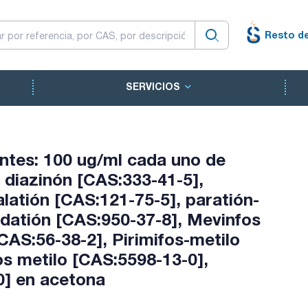
Resto d
SERVICIOS
tes: 100 ug/ml cada uno de
, diazinón [CAS:333-41-5],
latión [CAS:121-75-5], paratión-
idatión [CAS:950-37-8], Mevinfos
CAS:56-38-2], Pirimifos-metilo
os metilo [CAS:5598-13-0],
0] en acetona