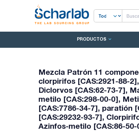
PRODUCTOS
Mezcla Patrón 11 componen
clorpirifos [CAS:2921-88-2]
Diclorvos [CAS:62-73-7], Ma
metilo [CAS:298-00-0], Met
[CAS:7786-34-7], paratión [
[CAS:29232-93-7], Clorpirif
Azinfos-metilo [CAS:86-50-