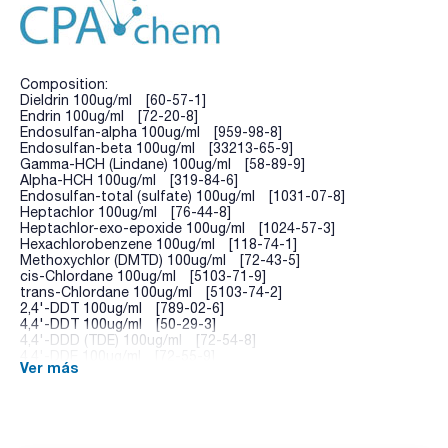
Composition:
Dieldrin 100ug/ml [60-57-1]
Endrin 100ug/ml [72-20-8]
Endosulfan-alpha 100ug/ml [959-98-8]
Endosulfan-beta 100ug/ml [33213-65-9]
Gamma-HCH (Lindane) 100ug/ml [58-89-9]
Alpha-HCH 100ug/ml [319-84-6]
Endosulfan-total (sulfate) 100ug/ml [1031-07-8]
Heptachlor 100ug/ml [76-44-8]
Heptachlor-exo-epoxide 100ug/ml [1024-57-3]
Hexachlorobenzene 100ug/ml [118-74-1]
Methoxychlor (DMTD) 100ug/ml [72-43-5]
cis-Chlordane 100ug/ml [5103-71-9]
trans-Chlordane 100ug/ml [5103-74-2]
2,4'-DDT 100ug/ml [789-02-6]
4,4'-DDT 100ug/ml [50-29-3]
4,4'-DDD (TDE) 100ug/ml [72-54-8]
4,4'-DDE 100ug/ml [72-55-9]
Ver más
Tetradifon 100ug/ml [116-29-0]
Aldrin 100ug/ml [309-00-2]