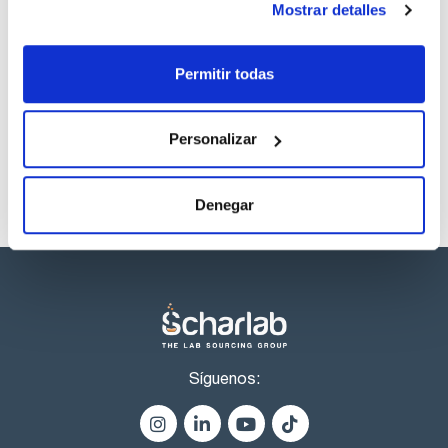
Mostrar detalles
Disolvente
Envase
Volumen
Cyclohexane
Ampoule
1 mL
Permitir todas
Referencia
Envase
Precio
CPAF263530
Comprar
x1mL
Disponibilidad
Personalizar
Ver stock
Denegar
Síguenos: