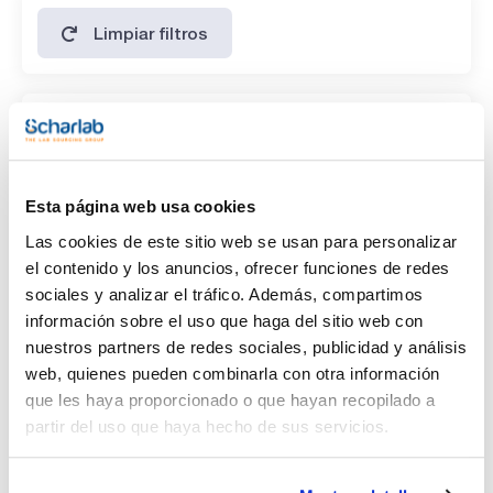
Limpiar filtros
Características
Disolvente
(1)
Acetone
Esta página web usa cookies
Las cookies de este sitio web se usan para personalizar
Envase
el contenido y los anuncios, ofrecer funciones de redes
(1)
sociales y analizar el tráfico. Además, compartimos
Ampoule
información sobre el uso que haga del sitio web con
nuestros partners de redes sociales, publicidad y análisis
Volumen
web, quienes pueden combinarla con otra información
(1)
1 mL
que les haya proporcionado o que hayan recopilado a
partir del uso que haya hecho de sus servicios.