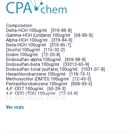
Composition:
Delta-HCH 100ug/ml [319-86-8]
Gamma-HCH (Lindane) 100ug/ml [58-89-9]
Alpha-HCH 100ug/ml [319-84-6]
Beta-HCH 100ug/ml [319-85-7]
Dicofol 100ug/ml [115-32-2]
Endrin 100ug/ml [72-20-8]
Endosulfan-alpha 100ug/ml [959-98-8]
Endosulfan-beta 100ug/ml [33213-65-9]
Endosulfan-total (sulfate) 100ug/ml [1031-07-8]
Hexachlorobenzene 100ug/ml [118-74-1]
Methoxychlor (DMTD) 100ug/ml [72-43-5]
Pentachlorobenzene 100ug/ml [608-93-5]
4,4'-DDT 100ug/ml [50-29-3]
4,4'-DDD (TDE) 100ug/ml [72-54-8]
4,4'-DDE 100ug/ml [72-55-9]
Ver más