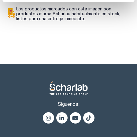
4,4'-DDD (TDE) 100ug/ml [72-54-8]
4,4'-DDE 100ug/ml [72-55-9]
Los productos marcados con esta imagen son
Tetradifon 100ug/ml [116-29-0]
productos marca Scharlau habitualmente en stock,
Quintozene 100ug/ml [82-68-8]
listos para una entrega inmediata.
Aldrin 100ug/ml [309-00-2]
Síguenos: