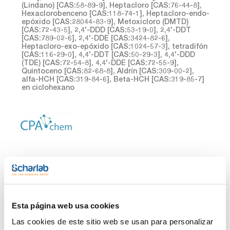
(Lindano) [CAS:58-89-9], Heptacloro [CAS:76-44-8],
Hexaclorobenceno [CAS:118-74-1], Heptacloro-endo-
epóxido [CAS:28044-83-9], Metoxicloro (DMTD)
[CAS:72-43-5], 2,4'-DDD [CAS:53-19-0], 2,4'-DDT
[CAS:789-02-6], 2,4'-DDE [CAS:3424-82-6],
Heptacloro-exo-epóxido [CAS:1024-57-3], tetradifón
[CAS:116-29-0], 4,4'-DDT [CAS:50-29-3], 4,4'-DDD
(TDE) [CAS:72-54-8], 4,4'-DDE [CAS:72-55-9],
Quintoceno [CAS:82-68-8], Aldrín [CAS:309-00-2],
alfa-HCH [CAS:319-84-6], Beta-HCH [CAS:319-85-7]
en ciclohexano
Envase
Referencia
Disponibilidad
Mi Precio
Esta página web usa cookies
Consulte la
CPAF263534
x1mL
Comprar
disponibilidad
Las cookies de este sitio web se usan para personalizar