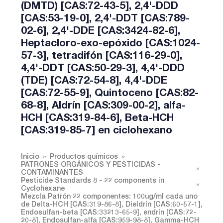
(DMTD) [CAS:72-43-5], 2,4'-DDD
[CAS:53-19-0], 2,4'-DDT [CAS:789-
02-6], 2,4'-DDE [CAS:3424-82-6],
Heptacloro-exo-epóxido [CAS:1024-
57-3], tetradifón [CAS:116-29-0],
4,4'-DDT [CAS:50-29-3], 4,4'-DDD
(TDE) [CAS:72-54-8], 4,4'-DDE
[CAS:72-55-9], Quintoceno [CAS:82-
68-8], Aldrín [CAS:309-00-2], alfa-
HCH [CAS:319-84-6], Beta-HCH
[CAS:319-85-7] en ciclohexano
Inicio
Productos químicos
PATRONES ORGÁNICOS Y PESTICIDAS -
CONTAMINANTES
Pesticide Standards 8 - 22 components in
Cyclohexane
Mezcla Patrón 22 componentes: 100ug/ml cada uno
de Delta-HCH [CAS:319-86-8], Dieldrín [CAS:60-57-1],
Endosulfan-beta [CAS:33213-65-9], endrín [CAS:72-
20-8], Endosulfan-alfa [CAS:959-98-8], Gamma-HCH