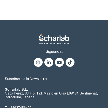
Vinylchloride 2000ug/ml [75-01-4]
m-Xylene 2000ug/ml [108-38-3]
o-Xylene 2000ug/ml [95-47-6]
p-Xylene 2000ug/ml [106-42-3]
Benzene 2000ug/ml [71-43-2]
Síguenos:
Suscríbete a la Newsletter
Scharlab S.L.
Gato Pérez, 33. Pol. Ind. Mas d’en Cisa E08181 Sentmenat,
Barcelona, España
T
+34937456400