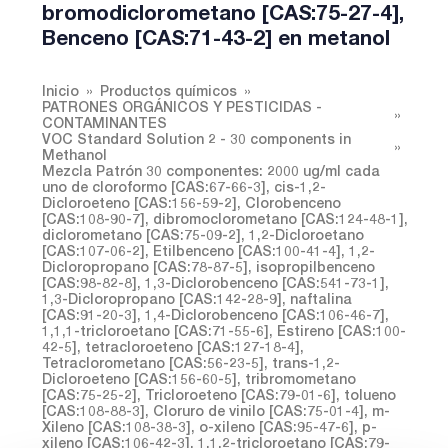
bromodiclorometano [CAS:75-27-4],
Benceno [CAS:71-43-2] en metanol
Inicio
Productos químicos
PATRONES ORGÁNICOS Y PESTICIDAS -
CONTAMINANTES
VOC Standard Solution 2 - 30 components in
Methanol
Mezcla Patrón 30 componentes: 2000 ug/ml cada
uno de cloroformo [CAS:67-66-3], cis-1,2-
Dicloroeteno [CAS:156-59-2], Clorobenceno
[CAS:108-90-7], dibromoclorometano [CAS:124-48-1],
diclorometano [CAS:75-09-2], 1,2-Dicloroetano
[CAS:107-06-2], Etilbenceno [CAS:100-41-4], 1,2-
Dicloropropano [CAS:78-87-5], isopropilbenceno
[CAS:98-82-8], 1,3-Diclorobenceno [CAS:541-73-1],
1,3-Dicloropropano [CAS:142-28-9], naftalina
[CAS:91-20-3], 1,4-Diclorobenceno [CAS:106-46-7],
1,1,1-tricloroetano [CAS:71-55-6], Estireno [CAS:100-
42-5], tetracloroeteno [CAS:127-18-4],
Tetraclorometano [CAS:56-23-5], trans-1,2-
Dicloroeteno [CAS:156-60-5], tribromometano
[CAS:75-25-2], Tricloroeteno [CAS:79-01-6], tolueno
[CAS:108-88-3], Cloruro de vinilo [CAS:75-01-4], m-
Xileno [CAS:108-38-3], o-xileno [CAS:95-47-6], p-
xileno [CAS:106-42-3], 1,1,2-tricloroetano [CAS:79-