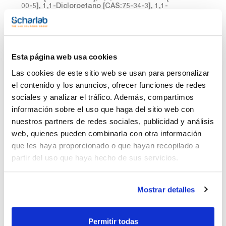
00-5], 1,1-Dicloroetano [CAS:75-34-3], 1,1-
Dicloroeteno [CAS:75-35-4], bromodiclorometano
[CAS:75-27-4], Benceno [CAS:71-43-2] en metanol
Esta página web usa cookies
Las cookies de este sitio web se usan para personalizar
el contenido y los anuncios, ofrecer funciones de redes
sociales y analizar el tráfico. Además, compartimos
información sobre el uso que haga del sitio web con
nuestros partners de redes sociales, publicidad y análisis
Envase
Referencia
Disponibilidad
Mi Precio
web, quienes pueden combinarla con otra información
Consulte la
CPAF263633
x1mL
que les haya proporcionado o que hayan recopilado a
Comprar
disponibilidad
partir del uso que haya hecho de sus servicios.
Mostrar detalles
Imprimir ficha de
producto
Características
Disolvente : Methanol
Permitir todas
Envase : Ampoule