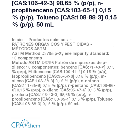
[CAS:106-42-3] 98,65 % (p/p), n-
propilbenceno [CAS:103-65-1] 0,15
% (p/p), Tolueno [CAS:108-88-3] 0,15
% (p/p). 50 mL
Inicio
Productos químicos
PATRONES ORGÁNICOS Y PESTICIDAS -
MÉTODOS ASTM
ASTM Method D3798 p-Xylene Impurity Standard:
10 components
Método ASTM D3798 Patrón de impurezas de p-
xileno: 10 componentes: benceno [CAS:71-43-2] 0,15
% (p/p), Etilbenceno [CAS:100-41-4] 0,15 % (p/p),
Isopropilbenceno [CAS:98-82-8] 0,15 % (p/p), m-
xileno [CAS:108-38-3] 0,15 % (p/p), n-octano
[CAS:111-65-9] 0,15 % (p/p), n-pentano [CAS:109-66-
0] 0,15 % (p/p), o-xileno [CAS:95-47-6] 0,15 % (p/p),
p-xileno [CAS:106-42-3] 98,65 % (p/p), n-
propilbenceno [CAS:103-65-1] 0,15 % (p/p), Tolueno
[CAS:108-88-3] 0,15 % (p/p). 50 mL