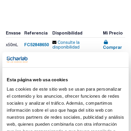
Envase
Referencia
Disponibilidad
Mi Precio
Consulte la
FC52848650
x50mL
Comprar
disponibilidad
Imprimir ficha de
producto
Esta página web usa cookies
Características
Volumen : 50 mL
Las cookies de este sitio web se usan para personalizar
el contenido y los anuncios, ofrecer funciones de redes
Method: Standard Test Method for Analysis of p-Xylene by
Gas Chromatography.
sociales y analizar el tráfico. Además, compartimos
Ver más
This test method covers the determination of known
información sobre el uso que haga del sitio web con
hydrocarbon impurities in, and the purity of p-xylene by gas
chromatography (GC). It is generally meant for the analysis of
nuestros partners de redes sociales, publicidad y análisis
p-xylene of 99 % or greater purity. Impurity concentrations
web, quienes pueden combinarla con otra información
that can be measured range from 0.001 to 1.000 weight %.
Composition: