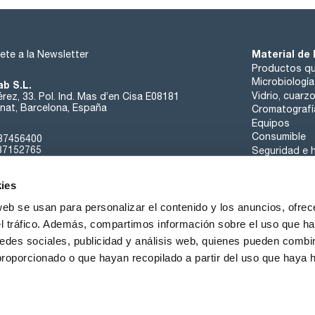
Material de 
ete a la Newsletter
Productos qu
Microbiología
ab S.L.
Vidrio, cuarz
rez, 33. Pol. Ind. Mas d’en Cisa E08181
at, Barcelona, España
Cromatografí
Equipos
Consumible
37456400
37152765
Seguridad e h
sk@scharlab.com
ies
web se usan para personalizar el contenido y los anuncios, ofrec
el tráfico. Además, compartimos información sobre el uso que ha
edes sociales, publicidad y análisis web, quienes pueden combin
Sobre nosotros
Eventos
Contacta
Noticias
proporcionado o que hayan recopilado a partir del uso que haya
iciones de Venta
Política de Cookies
Política de Privacidad