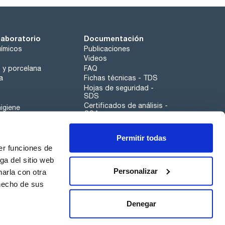
laboratorio
Documentación
ímicos
Publicaciones
Videos
o y porcelana
FAQ
a
Fichas técnicas - TDS
Hojas de seguridad -
SDS
Certificados de análisis -
igiene
COA
Aplicaciones
Permitir todas
Scharlau leathergoods
er funciones de
Canal de denuncias
ga del sitio web
Personalizar
arla con otra
 hecho de sus
Calidad
Sostenibilidad
Denegar