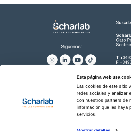
Suscríb
Scharl
Gato Pé
Sentmen
Síguenos:
T
+349
F
+349
helpde
Esta página web usa cook
Las cookies de este sitio 
redes sociales y analizar 
con nuestros partners de r
información que les haya 
servicios.
Condiciones de Uso
Cond
Mostrar detalles