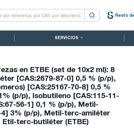
Resto d
SERVICIOS
as en ETBE (set de 10x2 ml): 8
 éter [CAS:2679-87-0] 0,5 % (p/p),
sómeros) [CAS:25167-70-8] 0,5 %
 1% (p/p), Isobutileno [CAS:115-11-
:67-56-1] 0,1 % (p/p), Metil-
4] 3% (p/p), Metil-terc-amiléter
Etil-terc-butiléter (ETBE)