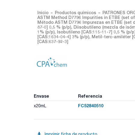
Inicio
Productos químicos
PATRONES ORG
ASTM Method D7796 Impurities in ETBE (set of 
Método ASTM D7796 Impurezas en ETBE (set de 
87-0] 0,5 % (p/p), Diisobutileno (mezcla de isó
1% (p/p), Isobutileno [CAS:115-11-7] 0,5 % (p/p)
[CAS:1634-04-4] 3% (p/p), Metil-terc-amiléter [
[CAS:637-92-3]
Envase
Referencia
FC52840510
x20mL
Imprimir ficha de producto