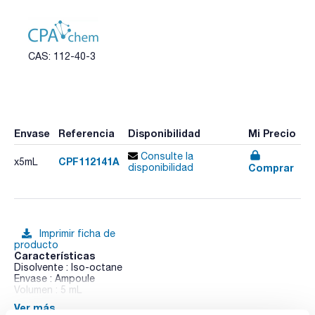
CAS: 112-40-3
Envase
Referencia
Disponibilidad
Mi Precio
Consulte la
CPF112141A
x5mL
Comprar
disponibilidad
Imprimir ficha de
producto
Características
Disolvente : Iso-octane
Envase : Ampoule
Volumen : 5 mL
Ver más
Method: Standard Test Method for Determination of