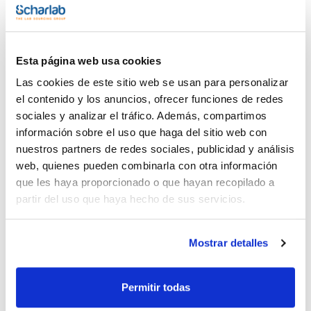
Benzene, Toluene, Ethylbenzene, p/m-Xylene, o-Xylene, C9
and Heavier Aromatics, and Total Aromatics in Finished
Gasoline by Gas Chromatography. This test method covers
the determination of benzene, toluene, ethylbenzene, the
xylenes, C9 and heavier aromatics,and total aromatics in
Documentación técnica
Esta página web usa cookies
finished motor gasoline by gas chromatography
Composition:
Las cookies de este sitio web se usan para personalizar
n-Dodecane 1.5% [112-40-3]
TDS / Ficha técnica
COA
el contenido y los anuncios, ofrecer funciones de redes
Regístrate para
Regístrate para
sociales y analizar el tráfico. Además, compartimos
descargas
descargas
información sobre el uso que haga del sitio web con
SDS/ Hoja de seguridad
nuestros partners de redes sociales, publicidad y análisis
Regístrate para
web, quienes pueden combinarla con otra información
descargas
que les haya proporcionado o que hayan recopilado a
partir del uso que haya hecho de sus servicios.
Los productos marcados con esta imagen son
productos marca Scharlau habitualmente en stock,
listos para una entrega inmediata.
Mostrar detalles
Permitir todas