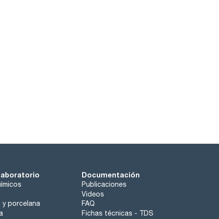
laboratorio
Documentación
ímicos
Publicaciones
Videos
o y porcelana
FAQ
a
Fichas técnicas - TDS