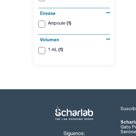
Envase
(1)
Ampoule
Volumen
(1)
1 mL
Suscríb
Scharl
Gato Pé
Sentmen
Síguenos: