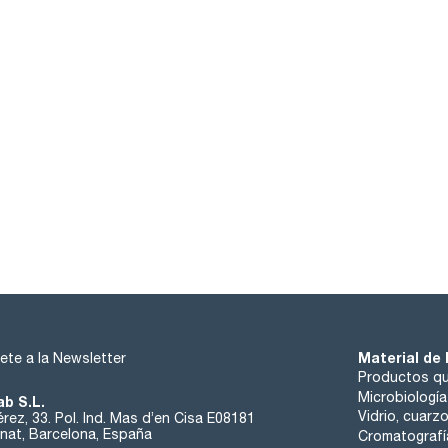
Material de 
ete a la Newsletter
Productos qu
Microbiología
ab S.L.
Vidrio, cuarz
rez, 33. Pol. Ind. Mas d’en Cisa E08181
at, Barcelona, España
Cromatografí