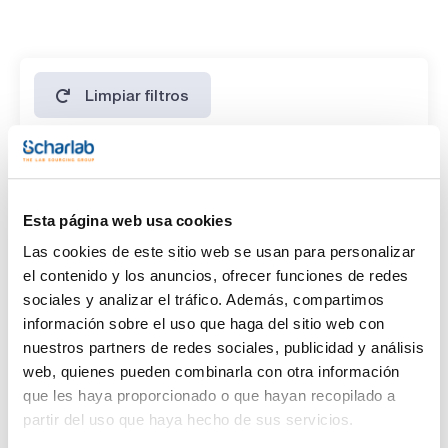
Tetrachloroethene 2000ug/ml [127-18-4]
1,1,1-Trichloroethane 2000ug/ml [71-55-6]
1,1,2-Trichloroethane 2000ug/ml [79-00-5]
Trichloroethene 2000ug/ml [79-01-6]
1,2,3-Trichloropropane 2000ug/ml [96-18-4]
Limpiar filtros
Características
Disolvente
Esta página web usa cookies
(1)
Methanol
Las cookies de este sitio web se usan para personalizar
el contenido y los anuncios, ofrecer funciones de redes
sociales y analizar el tráfico. Además, compartimos
Envase
información sobre el uso que haga del sitio web con
(1)
Ampoule
nuestros partners de redes sociales, publicidad y análisis
web, quienes pueden combinarla con otra información
Volumen
que les haya proporcionado o que hayan recopilado a
(1)
1 mL
partir del uso que haya hecho de sus servicios.