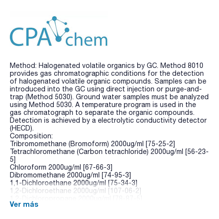
Method: Halogenated volatile organics by GC. Method 8010
provides gas chromatographic conditions for the detection
of halogenated volatile organic compounds. Samples can be
introduced into the GC using direct injection or purge-and-
trap (Method 5030). Ground water samples must be analyzed
using Method 5030. A temperature program is used in the
gas chromatograph to separate the organic compounds.
Detection is achieved by a electrolytic conductivity detector
(HECD).
Composition:
Tribromomethane (Bromoform) 2000ug/ml [75-25-2]
Tetrachloromethane (Carbon tetrachloride) 2000ug/ml [56-23-
5]
Chloroform 2000ug/ml [67-66-3]
Dibromomethane 2000ug/ml [74-95-3]
1,1-Dichloroethane 2000ug/ml [75-34-3]
1,2-Dichloroethane 2000ug/ml [107-06-2]
1,2-Dichloropropane 2000ug/ml [78-87-5]
Ver más
1,1,1,2-Tetrachloroethane 2000ug/ml [630-20-6]
1,1,2,2-Tetrachloroethane 2000ug/ml [79-34-5]