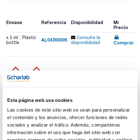
Envase
Referencia
Disponibilidad
Mi
Precio
x 5 ml :: Plastic
Consulte la
AL04390005
Comprar
bottle
disponibilidad
Esta página web usa cookies
Imprimir ficha de
Las cookies de este sitio web se usan para personalizar
producto
el contenido y los anuncios, ofrecer funciones de redes
Características
Capacidad : x 5 ml
sociales y analizar el tráfico. Además, compartimos
información sobre el uso que haga del sitio web con
- Sinónimos: Alcohol n-propílico, Etilcarbinol, 1-
Hidroxipropano, n-Propanol
nuestros partners de redes sociales, publicidad y análisis