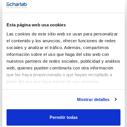
Capacidad
Esta página web usa cookies
x 500 g
Las cookies de este sitio web se usan para personalizar
Referencia
Envase
Precio
el contenido y los anuncios, ofrecer funciones de redes
PO01300500
Comprar
x 500 g :: Plastic
bottle
sociales y analizar el tráfico. Además, compartimos
información sobre el uso que haga del sitio web con
Disponibilidad
Ver stock
nuestros partners de redes sociales, publicidad y análisis
web, quienes pueden combinarla con otra información
que les haya proporcionado o que hayan recopilado a
partir del uso que haya hecho de sus servicios.
Mostrar detalles
Capacidad
Permitir todas
x 1 kg