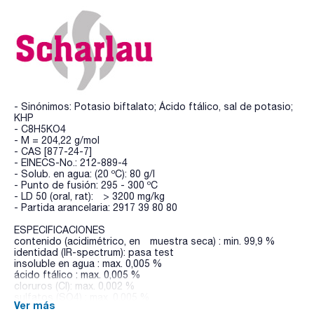
- Sinónimos: Potasio biftalato; Ácido ftálico, sal de potasio;
KHP
- C8H5KO4
- M = 204,22 g/mol
- CAS [877-24-7]
- EINECS-No.: 212-889-4
- Solub. en agua: (20 ºC): 80 g/l
- Punto de fusión: 295 - 300 ºC
- LD 50 (oral, rat): > 3200 mg/kg
- Partida arancelaria: 2917 39 80 80
ESPECIFICACIONES
contenido (acidimétrico, en muestra seca) : min. 99,9 %
identidad (IR-spectrum): pasa test
insoluble en agua : max. 0,005 %
ácido ftálico : max. 0,005 %
cloruros (Cl): max. 0,002 %
sulfatos (SO4) : max. 0,005 %
Ver más
cadmio (Cd): max. 5 ppm