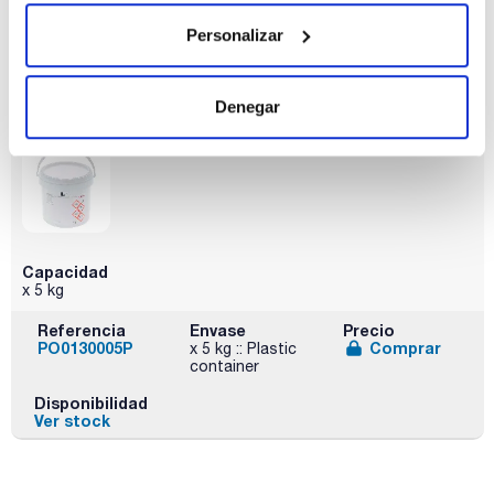
Referencia
Envase
Precio
PO01301000
Comprar
x 1 kg :: Plastic
Personalizar
bottle
Disponibilidad
Ver stock
Denegar
Capacidad
x 5 kg
Referencia
Envase
Precio
PO0130005P
Comprar
x 5 kg :: Plastic
container
Disponibilidad
Ver stock