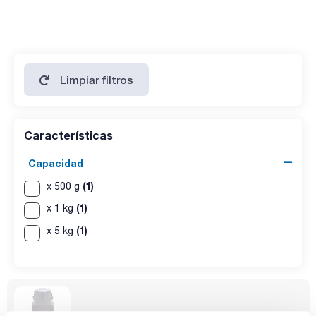
cobalto (Co): max. 5 ppm
cobre (Cu): max. 2 ppm
metales pesados ( como Pb) : max. 5 ppm
hierro (Fe): max. 5 ppm
plomo (Pb): max. 5 ppm
niquel (Ni): max. 5 ppm
sodio (Na): max. 0,01 %
Limpiar filtros
cinc (Zn): max. 5 ppm
pérdida por secado (105 ºC): max. 0,2 %
Características
Capacidad
(1)
x 500 g
(1)
x 1 kg
(1)
x 5 kg