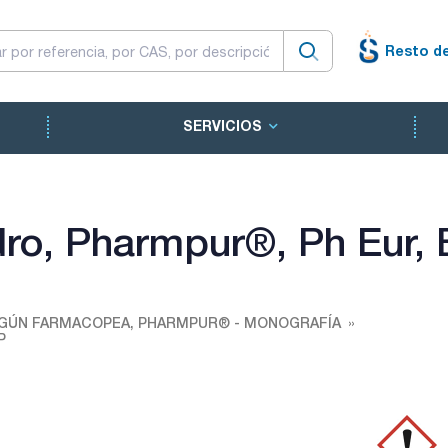
Resto d
SERVICIOS
idro, Pharmpur®, Ph Eur,
GÚN FARMACOPEA, PHARMPUR® - MONOGRAFÍA
P