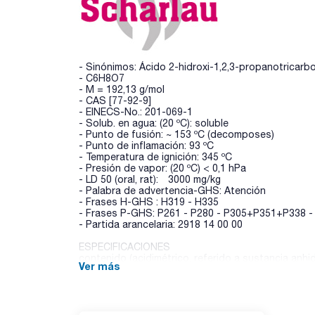
- Sinónimos: Ácido 2-hidroxi-1,2,3-propanotricarbo
- C6H8O7
- M = 192,13 g/mol
- CAS [77-92-9]
- EINECS-No.: 201-069-1
- Solub. en agua: (20 ºC): soluble
- Punto de fusión: ~ 153 ºC (decomposes)
- Punto de inflamación: 93 ºC
- Temperatura de ignición: 345 ºC
- Presión de vapor: (20 ºC) < 0,1 hPa
- LD 50 (oral, rat): 3000 mg/kg
- Palabra de advertencia-GHS: Atención
- Frases H-GHS : H319 - H335
- Frases P-GHS: P261 - P280 - P305+P351+P338 -
- Partida arancelaria: 2918 14 00 00
ESPECIFICACIONES
contenido (acidimétrico, referido a sustancia anhid
Ver más
Identificación IR: pasa test
Identificación A (EP): pasa test
Identificación C (EP): pasa test
Identificación D (EP): pasa test
apariencia de la solución : pasa test