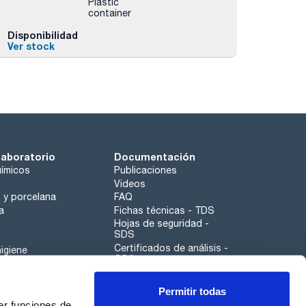
Plastic
container
Disponibilidad
Ver stock
laboratorio
Documentación
ímicos
Publicaciones
Videos
o y porcelana
FAQ
a
Fichas técnicas - TDS
Hojas de seguridad -
SDS
Certificados de análisis -
igiene
COA
Aplicaciones
Permitir todas
Scharlau leathergoods
er funciones de