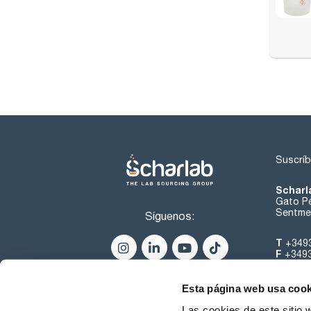
Suscríb
Scharl
Gato Pé
Sentmen
Síguenos:
T
+349
F
+349
helpde
Esta página web usa cook
Las cookies de este sitio 