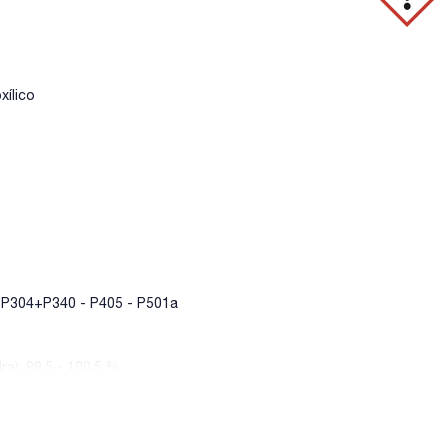
xílico
 P304+P340 - P405 - P501a
ra): 99,5 - 100,5 %