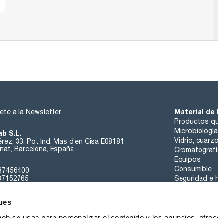
Material de 
ete a la Newsletter
Productos qu
Microbiología
ab S.L.
Vidrio, cuarz
rez, 33. Pol. Ind. Mas d’en Cisa E08181
at, Barcelona, España
Cromatografí
Equipos
Consumible
37456400
37152765
Seguridad e h
sk@scharlab.com
ies
web se usan para personalizar el contenido y los anuncios, ofrec