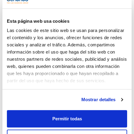
Publicación
Esta página web usa cookies
Las cookies de este sitio web se usan para personalizar
el contenido y los anuncios, ofrecer funciones de redes
sociales y analizar el tráfico. Además, compartimos
información sobre el uso que haga del sitio web con
nuestros partners de redes sociales, publicidad y análisis
web, quienes pueden combinarla con otra información
que les haya proporcionado o que hayan recopilado a
partir del uso que haya hecho de sus servicios.
Imprimir ficha de
producto
Características
Mostrar detalles
Capacidad : x 25 kg
- CaCl2·2H2O
- M = 147,02 g/mol
Permitir todas
Ver más
- CAS [10035-04-8]
- EINECS-No.: 233-140-8
- Punto de fusión: ~ 176 ºC