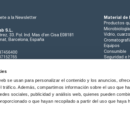
densidad (25º/25º): 1,318 - 1,322
n 20/D: 1,423 - 1,425
cloro libre (EP): pasa test
Material de 
ete a la Newsletter
cloro libre (USP): pasa test
acidez: pasa test
Productos qu
limite de cloruro de hidrógeno : max. 0,001 %
Microbiología
ab S.L.
Vidrio, cuarz
rez, 33. Pol. Ind. Mas d’en Cisa E08181
2-metilbut-2-eno: max. 300 ppm
at, Barcelona, España
Cromatografí
etanol (G.C.): max. 2,0 %
Equipos
carbono tetracloruro (G.C.): max. 10 ppm
cloroformo (G.C.): max. 50 ppm
Consumible
37456400
suma de impurezas aparte de etanol y 2-metilbut-2-eno: max
37152765
Seguridad e h
agua (K.F.): max. 0,02 %
sk@scharlab.com
materia no volátil : max. 20 ppm
ies
web se usan para personalizar el contenido y los anuncios, ofrec
el tráfico. Además, compartimos información sobre el uso que ha
edes sociales, publicidad y análisis web, quienes pueden combin
Sobre nosotros
Eventos
Contacta
Noticias
proporcionado o que hayan recopilado a partir del uso que haya
iciones de Venta
Política de Cookies
Política de Privacidad