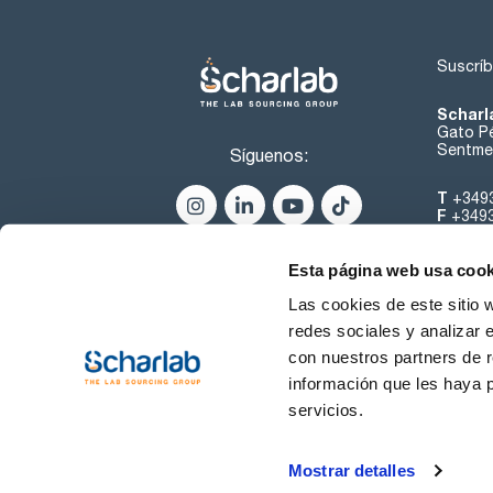
Suscríb
Scharl
Gato Pé
Sentmen
Síguenos:
T
+349
F
+349
helpde
Esta página web usa cook
Las cookies de este sitio 
redes sociales y analizar 
con nuestros partners de r
información que les haya 
servicios.
Condiciones de Uso
Cond
Mostrar detalles