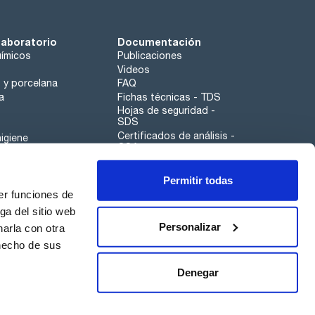
laboratorio
Documentación
ímicos
Publicaciones
Videos
o y porcelana
FAQ
a
Fichas técnicas - TDS
Hojas de seguridad -
SDS
. 0,1 %
Certificados de análisis -
igiene
COA
Aplicaciones
Permitir todas
Scharlau leathergoods
er funciones de
Canal de denuncias
ga del sitio web
Personalizar
arla con otra
 hecho de sus
Calidad
Sostenibilidad
Denegar