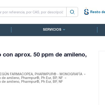
Resto d
SERVICIOS
o con aprox. 50 ppm de amileno,
EGÚN FARMACOPEA, PHARMPUR® - MONOGRAFÍA
 de amileno, Pharmpur®, Ph Eur, BP, NF
 de amileno, Pharmpur®, Ph Eur, BP, NF