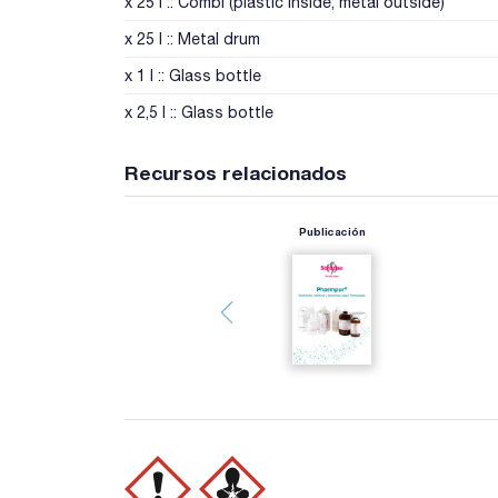
x 25 l :: Combi (plastic inside; metal outside)
x 25 l :: Metal drum
x 1 l :: Glass bottle
x 2,5 l :: Glass bottle
Recursos relacionados
Publicación