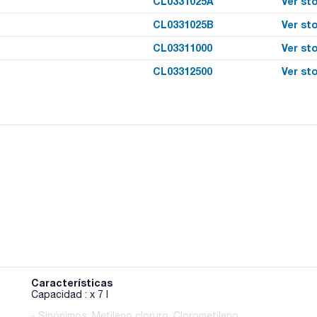
CL0331025A
Ver st
CL0331025B
Ver st
CL03311000
Ver st
CL03312500
Ver st
Características
Capacidad : x 7 l
- Sinónimos: Metileno cloruro, Clorometileno