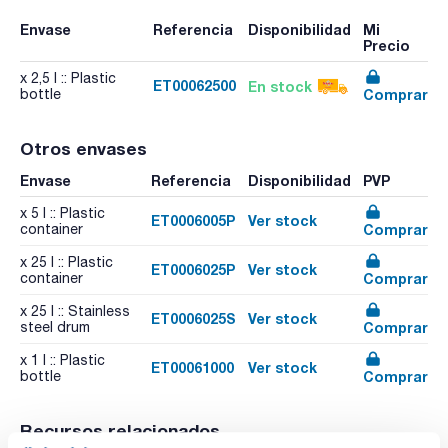
Envase
Referencia
Disponibilidad
Mi
Precio
x 2,5 l :: Plastic
ET00062500
En stock
Comprar
bottle
Otros envases
Envase
Referencia
Disponibilidad
PVP
x 5 l :: Plastic
ET0006005P
Ver stock
Comprar
container
x 25 l :: Plastic
ET0006025P
Ver stock
Comprar
container
x 25 l :: Stainless
ET0006025S
Ver stock
Comprar
steel drum
x 1 l :: Plastic
ET00061000
Ver stock
Comprar
bottle
Recursos relacionados