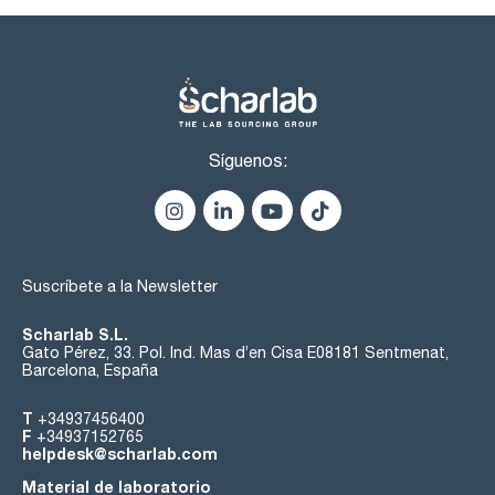
apariencia: clara e incolora
claridad de la solución: pasa test
color de la solución: pasa test
acidez o alcalinidad : pasa test
color (Hazen): max. 10
acetaldehido + acetal (como CH3CHO): max. 10 ppm
benceno (G.C.): max. 2 ppm
metanol (G.C.): max. 200 ppm
Síguenos:
total de otras impurezas (G.C.): max. 300 ppm
forma cualitativa del espectro UV/VIS (EP): pasa test
materia no volátil : max. 25 ppm
absorbancia en una celda de 5,0 cm a 240 nm: max. 0,40
entre 250 nm y 260 nm: max. 0,30
entre 270 nm y 340 nm: max. 0,10
Suscríbete a la Newsletter
Scharlab S.L.
Gato Pérez, 33. Pol. Ind. Mas d’en Cisa E08181 Sentmenat,
Barcelona, España
T
+34937456400
F
+34937152765
helpdesk@scharlab.com
Material de laboratorio