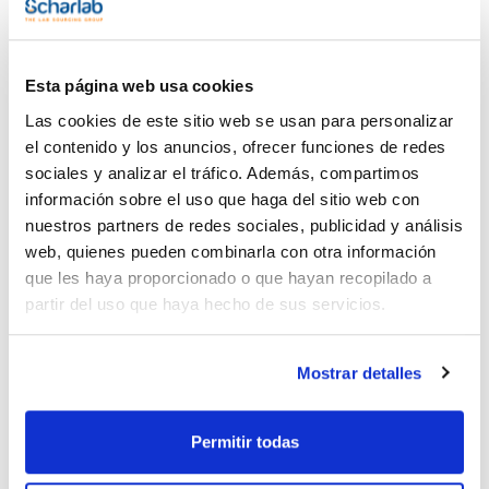
Publicación
Esta página web usa cookies
Las cookies de este sitio web se usan para personalizar
el contenido y los anuncios, ofrecer funciones de redes
sociales y analizar el tráfico. Además, compartimos
información sobre el uso que haga del sitio web con
nuestros partners de redes sociales, publicidad y análisis
web, quienes pueden combinarla con otra información
que les haya proporcionado o que hayan recopilado a
partir del uso que haya hecho de sus servicios.
Imprimir ficha de
producto
Mostrar detalles
Características
Capacidad : x 2,5 l
- Sinónimos: Alcohol etílico, Metilcarbinol
Permitir todas
- C2H5OH
Ver más
- M = 46,07 g/mol
- CAS [64-17-5]