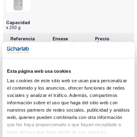
Capacidad
x 250 g
Referencia
Envase
Precio
AC04020250
Comprar
x 250 g :: Plastic
bottle
Disponibilidad
Ver stock
Esta página web usa cookies
Las cookies de este sitio web se usan para personalizar
el contenido y los anuncios, ofrecer funciones de redes
sociales y analizar el tráfico. Además, compartimos
información sobre el uso que haga del sitio web con
nuestros partners de redes sociales, publicidad y análisis
web, quienes pueden combinarla con otra información
Capacidad
que les haya proporcionado o que hayan recopilado a
x 1 kg
partir del uso que haya hecho de sus servicios.