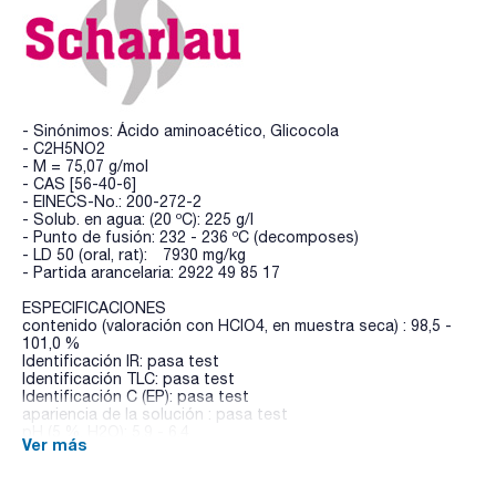
- Sinónimos: Ácido aminoacético, Glicocola
- C2H5NO2
- M = 75,07 g/mol
- CAS [56-40-6]
- EINECS-No.: 200-272-2
- Solub. en agua: (20 ºC): 225 g/l
- Punto de fusión: 232 - 236 ºC (decomposes)
- LD 50 (oral, rat): 7930 mg/kg
- Partida arancelaria: 2922 49 85 17
ESPECIFICACIONES
contenido (valoración con HClO4, en muestra seca) : 98,5 -
101,0 %
Identificación IR: pasa test
Identificación TLC: pasa test
Identificación C (EP): pasa test
apariencia de la solución : pasa test
pH (5 %, H2O): 5,9 - 6,4
Ver más
sustancias hidrolizables : pasa test
cloruros (Cl): max. 70 ppm
sulfatos (SO4): max. 65 ppm