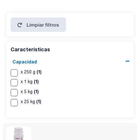
amonio : max. 0,02 %
cualquier sustancia positiva a la ninhidrina: max. 0,10 %
total: max. 0,10 %
Limpiar filtros
glicina anhidrido: max. 0,10 %
diglicina: max. 0,10 %
triglicina: max. 0,10 %
impurezas no especificadas: max. 0,10 %
total: max. 0,2 %
Características
reporting threshold: max. 0,05 %
Capacidad
glicina anhidrido: max. 0,1 %
ácido iminodiacético: max. 0,1 %
(1)
diglicina: max. 0,1 %
x 250 g
triglicina: max. 0,1 %
(1)
x 1 kg
hexametilenotetramina: max. 0,1 %
inpurezas totales: max. 0,1 %
(1)
x 5 kg
resíduo de calcinación : max. 0,1 %
pérdida por secado (105 °C, 2 h): max. 0,2 %
(1)
x 25 kg