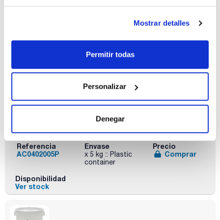
Referencia
Envase
Precio
AC04021000
Comprar
x 1 kg :: Plastic
bottle
Mostrar detalles
Disponibilidad
Ver stock
Permitir todas
Personalizar
Denegar
Capacidad
x 5 kg
Referencia
Envase
Precio
AC0402005P
Comprar
x 5 kg :: Plastic
container
Disponibilidad
Ver stock