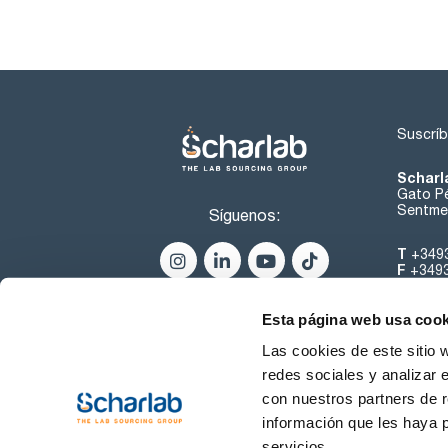
Suscríb
Scharl
Gato Pé
Sentmen
Síguenos:
T
+349
F
+349
helpde
Esta página web usa cook
Las cookies de este sitio 
redes sociales y analizar 
con nuestros partners de r
información que les haya 
servicios.