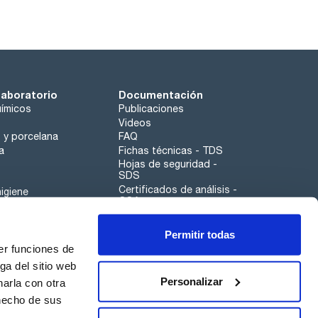
laboratorio
Documentación
ímicos
Publicaciones
Videos
o y porcelana
FAQ
a
Fichas técnicas - TDS
Hojas de seguridad -
SDS
Certificados de análisis -
igiene
COA
Aplicaciones
Permitir todas
Scharlau leathergoods
er funciones de
Canal de denuncias
ga del sitio web
Personalizar
arla con otra
 hecho de sus