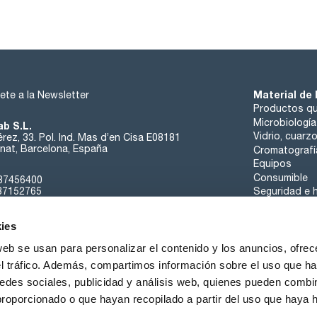
amonio (NH4): max. 0,002 %
bario y oxalatos: pasa test
calcio (Ca): max. 200 ppm
agua (K.F.): 24,0 - 26,5 %
Material de 
ete a la Newsletter
Productos qu
Microbiología
ab S.L.
Vidrio, cuarz
rez, 33. Pol. Ind. Mas d’en Cisa E08181
at, Barcelona, España
Cromatografí
Equipos
Consumible
37456400
37152765
Seguridad e h
sk@scharlab.com
ies
web se usan para personalizar el contenido y los anuncios, ofrec
el tráfico. Además, compartimos información sobre el uso que ha
edes sociales, publicidad y análisis web, quienes pueden combin
Sobre nosotros
Eventos
Contacta
Noticias
proporcionado o que hayan recopilado a partir del uso que haya