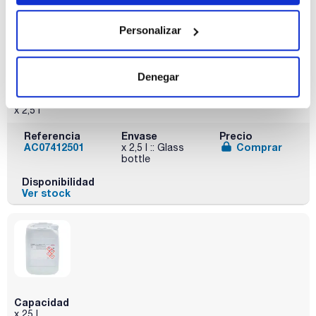
Personalizar
Denegar
Capacidad
x 2,5 l
Referencia
Envase
Precio
AC07412501
Comprar
x 2,5 l :: Glass
bottle
Disponibilidad
Ver stock
Capacidad
x 25 l