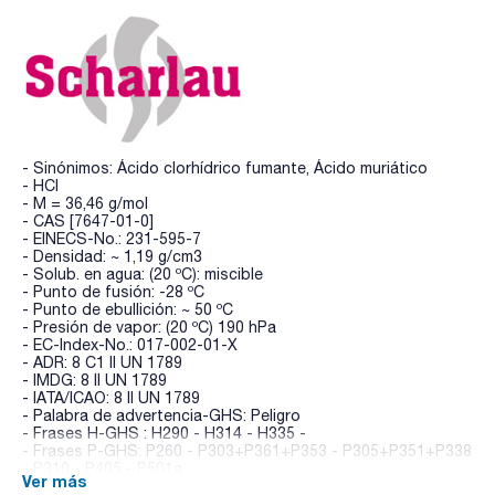
- Sinónimos: Ácido clorhídrico fumante, Ácido muriático
- HCl
- M = 36,46 g/mol
- CAS [7647-01-0]
- EINECS-No.: 231-595-7
- Densidad: ~ 1,19 g/cm3
- Solub. en agua: (20 ºC): miscible
- Punto de fusión: -28 ºC
- Punto de ebullición: ~ 50 ºC
- Presión de vapor: (20 ºC) 190 hPa
- EC-Index-No.: 017-002-01-X
- ADR: 8 C1 II UN 1789
- IMDG: 8 II UN 1789
- IATA/ICAO: 8 II UN 1789
- Palabra de advertencia-GHS: Peligro
- Frases H-GHS : H290 - H314 - H335 -
- Frases P-GHS: P260 - P303+P361+P353 - P305+P351+P338
- P310 - P405 - P501a
Ver más
- Partida arancelaria: 2806 10 00 00