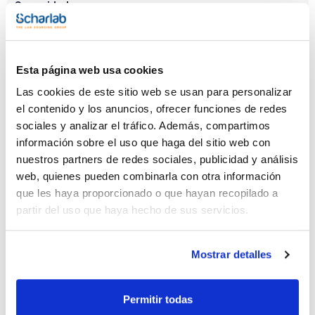
Capacidad
x 1 l
Referencia
Envase
Precio
AC07411001
Comprar
x 1 l :: Glass
bottle
Esta página web usa cookies
Disponibilidad
Las cookies de este sitio web se usan para personalizar
Ver stock
el contenido y los anuncios, ofrecer funciones de redes
sociales y analizar el tráfico. Además, compartimos
información sobre el uso que haga del sitio web con
nuestros partners de redes sociales, publicidad y análisis
web, quienes pueden combinarla con otra información
que les haya proporcionado o que hayan recopilado a
Capacidad
partir del uso que haya hecho de sus servicios.
x 2,5 l
Referencia
Envase
Precio
Mostrar detalles
AC07412500
Comprar
x 2,5 l :: Glass
bottle
Disponibilidad
Permitir todas
Ver stock