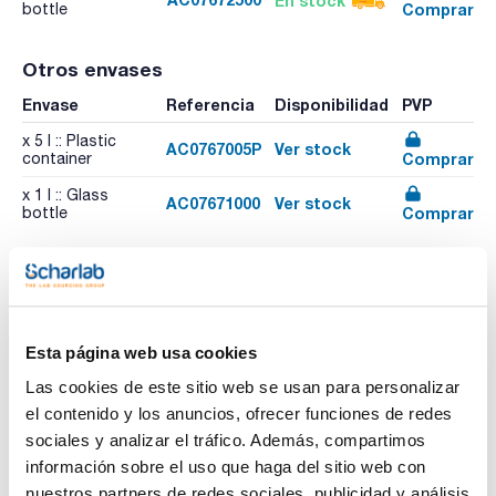
En stock
Comprar
bottle
Otros envases
Envase
Referencia
Disponibilidad
PVP
x 5 l :: Plastic
AC0767005P
Ver stock
Comprar
container
x 1 l :: Glass
AC07671000
Ver stock
Comprar
bottle
Esta página web usa cookies
Imprimir ficha de
Las cookies de este sitio web se usan para personalizar
producto
el contenido y los anuncios, ofrecer funciones de redes
Características
Capacidad : x 2,5 l
sociales y analizar el tráfico. Además, compartimos
información sobre el uso que haga del sitio web con
- Sinónimos:
- HCl
nuestros partners de redes sociales, publicidad y análisis