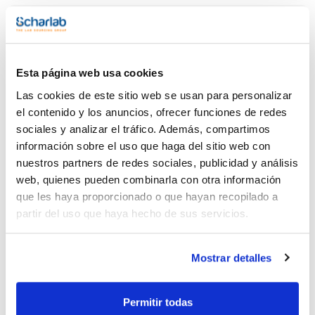
niquel (Ni): max. 0,02 ppm
potasio (K): max. 0,1 ppm
sodio (Na): max. 0,5 ppm
estroncio (Sr) : max 0,01 ppm
talio (Tl) : max. 0,05 ppm
titanio (Ti): max. 0,1 ppm
Esta página web usa cookies
vanadio (V): max 0,01 ppm
cinc (Zn): max. 0,05 ppm
Capacidad
Las cookies de este sitio web se usan para personalizar
zirconio (Zr): max. 0,1 ppm
x 1 l
resíduo de calcinación : max. 0,0005 %
el contenido y los anuncios, ofrecer funciones de redes
sociales y analizar el tráfico. Además, compartimos
Referencia
Envase
Precio
AC07671000
Comprar
x 1 l :: Glass
información sobre el uso que haga del sitio web con
bottle
nuestros partners de redes sociales, publicidad y análisis
Disponibilidad
web, quienes pueden combinarla con otra información
Ver stock
que les haya proporcionado o que hayan recopilado a
partir del uso que haya hecho de sus servicios.
Mostrar detalles
Capacidad
Permitir todas
x 2,5 l