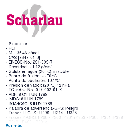
- Sinónimos:
- HCl
- M = 36,46 g/mol
- CAS [7647-01-0]
- EINECS-No.: 231-595-7
- Densidad: ~ 1,12 g/cm3
- Solub. en agua: (20 ºC): miscible
- Punto de fusión: ~ -70 ºC
- Punto de ebullición: 107 ºC
- Presión de vapor: (20 ºC) 12 hPa
- EC-Index-No.: 017-002-01-X
- ADR: 8 C1 II UN 1789
- IMDG: 8 II UN 1789
- IATA/ICAO: 8 II UN 1789
- Palabra de advertencia-GHS: Peligro
- Frases H-GHS : H290 - H314 - H335
- Frases P-GHS: P260 - P303+P361+P353 - P305+P351+P338
- P310 - P405 - P501a
Ver más
- Partida arancelaria: 2806 10 00 00