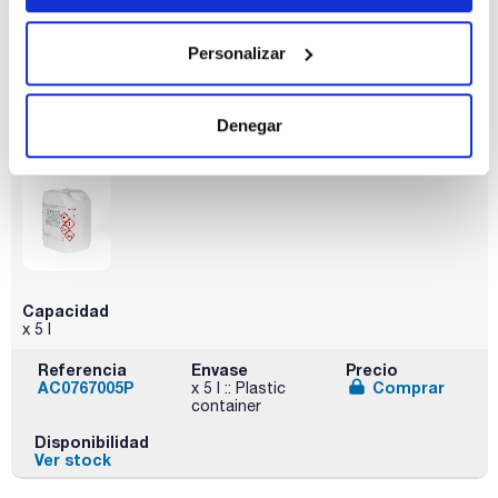
Referencia
Envase
Precio
AC07672500
Comprar
x 2,5 l :: Glass
Personalizar
bottle
Disponibilidad
Ver stock
Denegar
Capacidad
x 5 l
Referencia
Envase
Precio
AC0767005P
Comprar
x 5 l :: Plastic
container
Disponibilidad
Ver stock