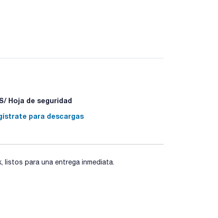
/ Hoja de seguridad
1+P338 - P310 - P370+P378 - P405 - P501a
gístrate para descargas
listos para una entrega inmediata.