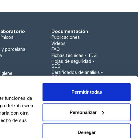
laboratorio
Documentación
ímicos
Publicaciones
Videos
o y porcelana
FAQ
a
Fichas técnicas - TDS
Hojas de seguridad -
SDS
Certificados de análisis -
igiene
COA
Aplicaciones
Permitir todas
Scharlau leathergoods
er funciones de
Canal de denuncias
ga del sitio web
Personalizar
arla con otra
 hecho de sus
Calidad
Sostenibilidad
Denegar