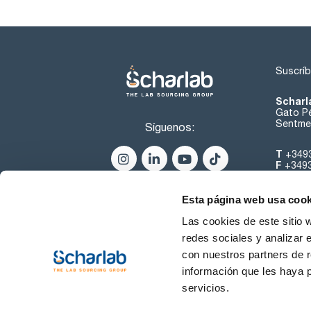
Suscríb
Scharl
Gato Pé
Sentmen
Síguenos:
T
+349
F
+349
helpde
Esta página web usa cook
Las cookies de este sitio 
redes sociales y analizar 
con nuestros partners de r
información que les haya 
servicios.
Condiciones de Uso
Cond