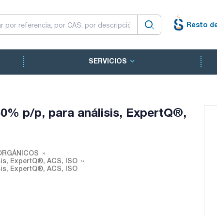
Resto d
SERVICIOS
60% p/p, para análisis, ExpertQ®,
ORGÁNICOS
sis, ExpertQ®, ACS, ISO
sis, ExpertQ®, ACS, ISO