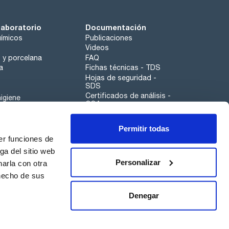
laboratorio
Documentación
ímicos
Publicaciones
Videos
o y porcelana
FAQ
a
Fichas técnicas - TDS
Hojas de seguridad -
SDS
Certificados de análisis -
igiene
COA
Aplicaciones
Permitir todas
Scharlau leathergoods
er funciones de
Canal de denuncias
ga del sitio web
Personalizar
arla con otra
 hecho de sus
Calidad
Sostenibilidad
Denegar