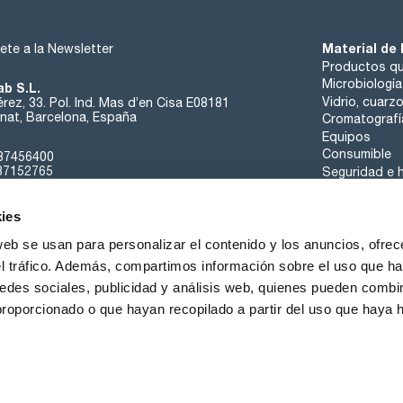
Material de 
ete a la Newsletter
Productos qu
Microbiología
ab S.L.
Vidrio, cuarz
rez, 33. Pol. Ind. Mas d’en Cisa E08181
at, Barcelona, España
Cromatografí
Equipos
Consumible
37456400
37152765
Seguridad e h
sk@scharlab.com
ies
web se usan para personalizar el contenido y los anuncios, ofrec
el tráfico. Además, compartimos información sobre el uso que ha
edes sociales, publicidad y análisis web, quienes pueden combin
Sobre nosotros
Eventos
Contacta
Noticias
proporcionado o que hayan recopilado a partir del uso que haya
iciones de Venta
Política de Cookies
Política de Privacidad