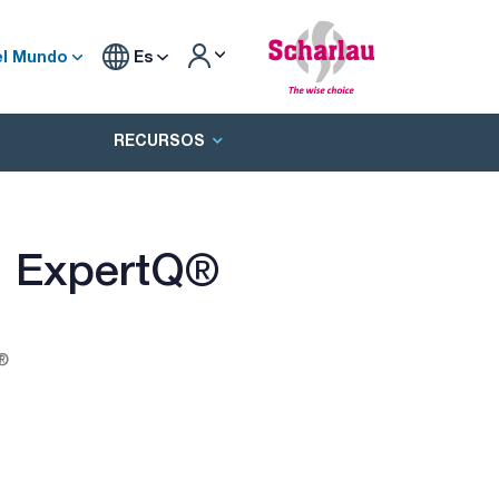
el Mundo
Es
RECURSOS
s, ExpertQ®
Q®