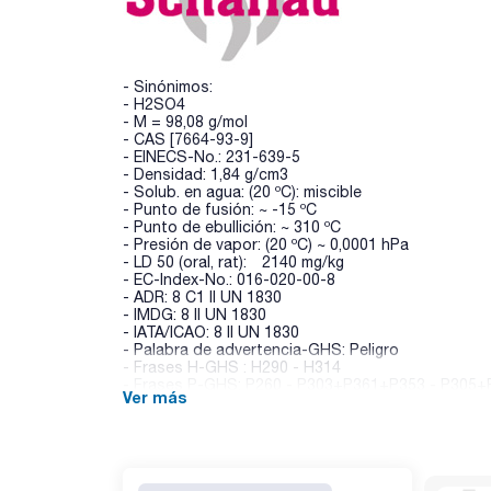
- Sinónimos:
- H2SO4
- M = 98,08 g/mol
- CAS [7664-93-9]
- EINECS-No.: 231-639-5
- Densidad: 1,84 g/cm3
- Solub. en agua: (20 ºC): miscible
- Punto de fusión: ~ -15 ºC
- Punto de ebullición: ~ 310 ºC
- Presión de vapor: (20 ºC) ~ 0,0001 hPa
- LD 50 (oral, rat): 2140 mg/kg
- EC-Index-No.: 016-020-00-8
- ADR: 8 C1 II UN 1830
- IMDG: 8 II UN 1830
- IATA/ICAO: 8 II UN 1830
- Palabra de advertencia-GHS: Peligro
- Frases H-GHS : H290 - H314
- Frases P-GHS: P260 - P303+P361+P353 - P305+
Ver más
- Partida arancelaria: 2807 00 00 00
ESPECIFICACIONES
contenido (acidimétrico) : 95,9 - 96,1 %
color (Hazen): max. 10
cloruros (Cl): max. 0,00001 %