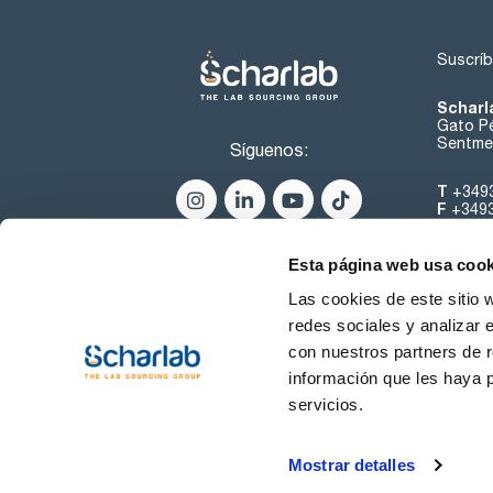
sodio (Na): max. 0,3 ppm
estroncio (Sr) : max 0,01 ppm
talio (Tl) : max. 0,02 ppm
Suscríb
estaño (Sn): max. 0,05 ppm
titanio (Ti): max. 0,02 ppm
vanadio (V): max 0,01 ppm
Scharl
cinc (Zn): max. 0,05 ppm
Gato Pé
zirconio (Zr): max. 0,02 ppm
Sentmen
Síguenos:
sustancias reductoras KMnO4 : pasa test
resíduo de calcinación : max. 0,0003 %
T
+349
F
+349
helpde
Esta página web usa cook
Las cookies de este sitio 
redes sociales y analizar 
con nuestros partners de r
información que les haya 
servicios.
Condiciones de Uso
Cond
Mostrar detalles