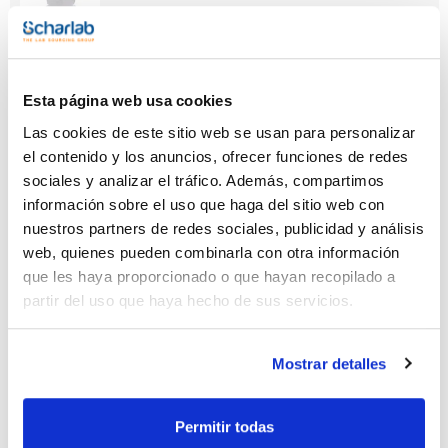
Esta página web usa cookies
Capacidad
x 500 g
Las cookies de este sitio web se usan para personalizar
Referencia
Envase
Precio
el contenido y los anuncios, ofrecer funciones de redes
AL08200500
Comprar
x 500 g :: Plastic
sociales y analizar el tráfico. Además, compartimos
bottle
información sobre el uso que haga del sitio web con
Disponibilidad
nuestros partners de redes sociales, publicidad y análisis
Ver stock
web, quienes pueden combinarla con otra información
que les haya proporcionado o que hayan recopilado a
partir del uso que haya hecho de sus servicios.
Mostrar detalles
Permitir todas
Capacidad
x 1 kg