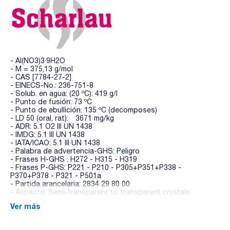
- Al(NO3)3·9H2O
- M = 375,13 g/mol
- CAS [7784-27-2]
- EINECS-No.: 236-751-8
- Solub. en agua: (20 ºC): 419 g/l
- Punto de fusión: 73 ºC
- Punto de ebullición: 135 ºC (decomposes)
- LD 50 (oral, rat): 3671 mg/kg
- ADR: 5.1 O2 III UN 1438
- IMDG: 5.1 III UN 1438
- IATA/ICAO: 5.1 III UN 1438
- Palabra de advertencia-GHS: Peligro
- Frases H-GHS : H272 - H315 - H319
- Frases P-GHS: P221 - P210 - P305+P351+P338 -
P370+P378 - P321 - P501a
- Partida arancelaria: 2834 29 80 00
- Aspecto: Semi-transparent to transparent crystals
Ver más
ESPECIFICACIONES
contenido (complexométrico): 98 - 102 %
insoluble en agua : max. 0,005 %