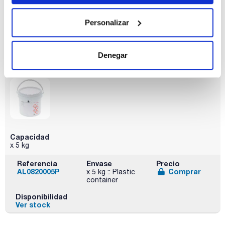
Referencia
Envase
Precio
Personalizar
AL08201000
Comprar
x 1 kg :: Plastic
bottle
Disponibilidad
Denegar
Ver stock
Capacidad
x 5 kg
Referencia
Envase
Precio
AL0820005P
Comprar
x 5 kg :: Plastic
container
Disponibilidad
Ver stock