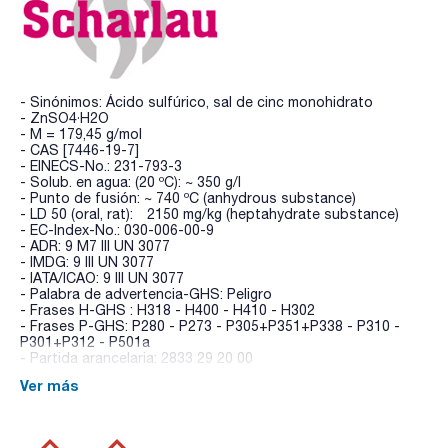
- Sinónimos: Ácido sulfúrico, sal de cinc monohidrato
- ZnSO4·H2O
- M = 179,45 g/mol
- CAS [7446-19-7]
- EINECS-No.: 231-793-3
- Solub. en agua: (20 ºC): ~ 350 g/l
- Punto de fusión: ~ 740 ºC (anhydrous substance)
- LD 50 (oral, rat): 2150 mg/kg (heptahydrate substance)
- EC-Index-No.: 030-006-00-9
- ADR: 9 M7 III UN 3077
- IMDG: 9 III UN 3077
- IATA/ICAO: 9 III UN 3077
- Palabra de advertencia-GHS: Peligro
- Frases H-GHS : H318 - H400 - H410 - H302
- Frases P-GHS: P280 - P273 - P305+P351+P338 - P310 -
P301+P312 - P501a
- Partida arancelaria: 2833 29 20 00
Ver más
ESPECIFICACIONES
contenido (complexométrico): min. 98 %
pH (5 %, H2O): 4,4 - 6,0