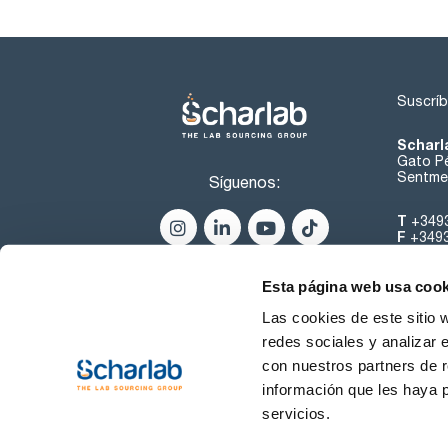
Suscríb
Scharl
Gato Pé
Sentmen
Síguenos:
T
+349
F
+349
helpde
Esta página web usa cook
Las cookies de este sitio 
redes sociales y analizar 
con nuestros partners de r
información que les haya 
servicios.
Condiciones de Uso
Cond