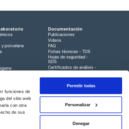
laboratorio
Documentación
ímicos
Publicaciones
Videos
o y porcelana
FAQ
a
Fichas técnicas - TDS
Hojas de seguridad -
SDS
Certificados de análisis -
igiene
COA
Aplicaciones
Permitir todas
Scharlau leathergoods
er funciones de
Canal de denuncias
ga del sitio web
Personalizar
arla con otra
 hecho de sus
Calidad
Sostenibilidad
Denegar