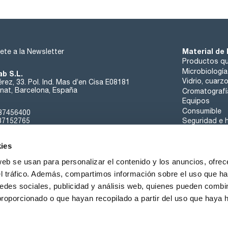
Material de 
ete a la Newsletter
Productos qu
Microbiología
ab S.L.
Vidrio, cuarz
rez, 33. Pol. Ind. Mas d’en Cisa E08181
at, Barcelona, España
Cromatografí
Equipos
Consumible
37456400
37152765
Seguridad e h
sk@scharlab.com
ies
web se usan para personalizar el contenido y los anuncios, ofrec
el tráfico. Además, compartimos información sobre el uso que ha
edes sociales, publicidad y análisis web, quienes pueden combin
Sobre nosotros
Eventos
Contacta
Noticias
proporcionado o que hayan recopilado a partir del uso que haya
iciones de Venta
Política de Cookies
Política de Privacidad