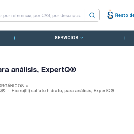
Resto d
SERVICIOS
para análisis, ExpertQ®
ORGÁNICOS
tQ®
Hierro(III) sulfato hidrato, para análisis, ExpertQ®