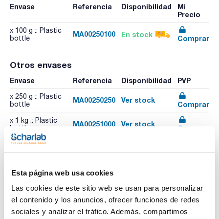
Envase
Referencia
Disponibilidad
Mi
Precio
x 100 g :: Plastic
MA00250100
En stock
Comprar
bottle
Otros envases
Envase
Referencia
Disponibilidad
PVP
x 250 g :: Plastic
MA00250250
Ver stock
Comprar
bottle
x 1 kg :: Plastic
MA00251000
Ver stock
Comprar
bottle
Esta página web usa cookies
Las cookies de este sitio web se usan para personalizar
el contenido y los anuncios, ofrecer funciones de redes
Imprimir ficha de
producto
sociales y analizar el tráfico. Además, compartimos
Características