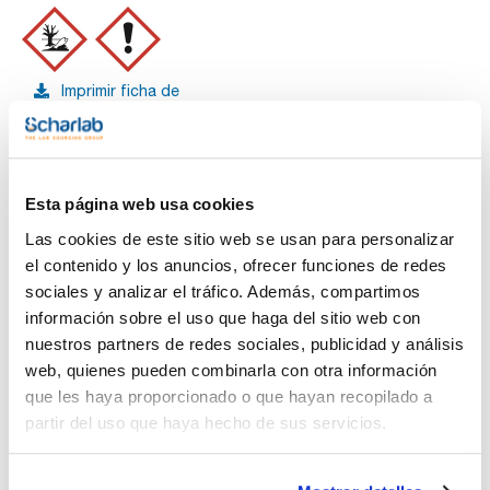
Imprimir ficha de
producto
Características
Capacidad : x 100 g
- Sinónimos: Calomelanos, Cloruro mercurioso
- Hg2Cl2
Esta página web usa cookies
Ver más
- M = 472,09 g/mol
- CAS [10112-91-1]
Las cookies de este sitio web se usan para personalizar
- EINECS-No.: 233-307-5
- Solub. en agua: (20 ºC): 0,0023 g/l
el contenido y los anuncios, ofrecer funciones de redes
- Presión de vapor: (120 ºC) ~ 0,015 hPa
sociales y analizar el tráfico. Además, compartimos
- LD 50 (oral, rat): 210 mg/kg
Documentación técnica
- EC-Index-No.: 080-003-00-1
información sobre el uso que haga del sitio web con
- ADR: 9 M7 III UN 3077
nuestros partners de redes sociales, publicidad y análisis
- IMDG: 9 III UN 3077
TDS / Ficha técnica
COA
- IATA/ICAO: 9 III UN 3077
web, quienes pueden combinarla con otra información
- Palabra de advertencia-GHS: Atención
Regístrate para
Regístrate para
que les haya proporcionado o que hayan recopilado a
- Frases H-GHS : H400 - H410 - H302 - H315 - H319 - H335
descargas
descargas
- Frases P-GHS: P261 - P280 - P305+P351+P338 - P321 -
partir del uso que haya hecho de sus servicios.
SDS/ Hoja de seguridad
P405 - P501a
- Partida arancelaria: 2852 10 00 00
Regístrate para
descargas