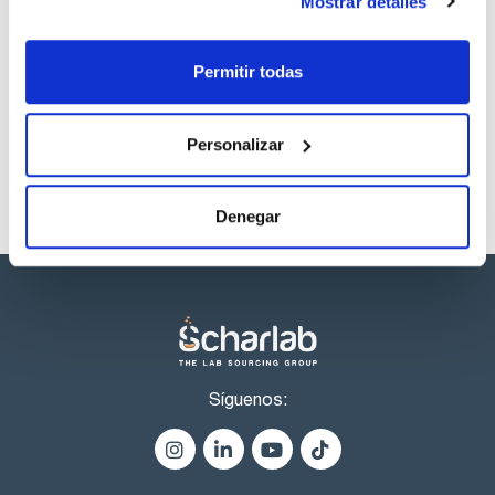
ESPECIFICACIONES
Mostrar detalles
contenido (iodométrico) : min. 99 %
resíduo de calcinación : max. 0,1 %
Los productos marcados con esta imagen son
Permitir todas
productos marca Scharlau habitualmente en stock,
listos para una entrega inmediata.
Personalizar
Denegar
Síguenos: