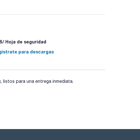
/ Hoja de seguridad
- H410
05+P351+P338 - P405 - P501a
gístrate para descargas
listos para una entrega inmediata.