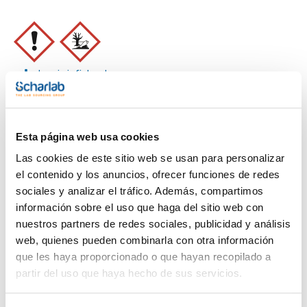
Imprimir ficha de
producto
Características
Capacidad : x 100 g
- Sinónimos: Potasio antimoniato
Esta página web usa cookies
- K[Sb(OH)6]
Ver más
- M = 262,90 g/mol
Las cookies de este sitio web se usan para personalizar
- CAS [12208-13-8]
- EINECS-No.: 235-387-7
el contenido y los anuncios, ofrecer funciones de redes
- Solub. en agua: (20 ºC): 20 g/l
sociales y analizar el tráfico. Además, compartimos
- EC-Index-No.: 051-003-00-9
- ADR: 6.1 T5 III UN 1549
información sobre el uso que haga del sitio web con
Documentación técnica
- IMDG: 6.1 III UN 1549
nuestros partners de redes sociales, publicidad y análisis
- IATA/ICAO: 6.1 III UN 1549
- Palabra de advertencia-GHS: Atención
web, quienes pueden combinarla con otra información
TDS / Ficha técnica
COA
- Frases H-GHS : H302 - H332 - H411
que les haya proporcionado o que hayan recopilado a
- Frases P-GHS: P261 - P273 - P264 - P301+P312 -
Regístrate para
Regístrate para
P304+P340 - P501a
partir del uso que haya hecho de sus servicios.
descargas
descargas
- Partida arancelaria: 2841 90 70 90
SDS/ Hoja de seguridad
- Aspecto: White solid
Regístrate para