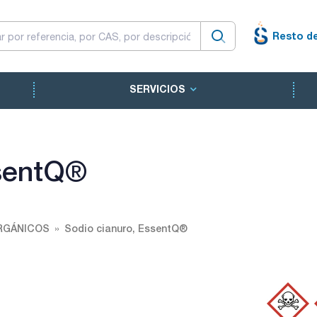
Resto d
SERVICIOS
ssentQ®
RGÁNICOS
Sodio cianuro, EssentQ®