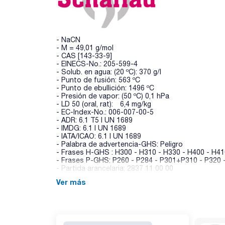
- NaCN
- M = 49,01 g/mol
- CAS [143-33-9]
- EINECS-No.: 205-599-4
- Solub. en agua: (20 ºC): 370 g/l
- Punto de fusión: 563 ºC
- Punto de ebullición: 1496 ºC
- Presión de vapor: (50 ºC) 0,1 hPa
- LD 50 (oral, rat): 6,4 mg/kg
- EC-Index-No.: 006-007-00-5
- ADR: 6.1 T5 I UN 1689
- IMDG: 6.1 I UN 1689
- IATA/ICAO: 6.1 I UN 1689
- Palabra de advertencia-GHS: Peligro
- Frases H-GHS : H300 - H310 - H330 - H400 - H4
- Frases P-GHS: P260 - P284 - P301+P310 - P320 
- Partida arancelaria: 2837 11 00 00
Ver más
ESPECIFICACIONES
contenido (argentométrico): min. 98 %
insoluble en agua : max. 0,01 %
cloruros (Cl): max. 0,025 %
ferrocianuro (Fe(CN)6): max. 0,025 %
fosfatos (como PO4): max. 0,01 %