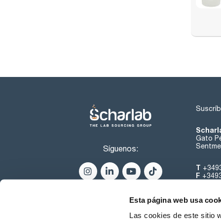
Suscríb
Scharl
Gato Pé
Sentmen
Síguenos:
T
+349
F
+349
helpde
Esta página web usa cook
Las cookies de este sitio 