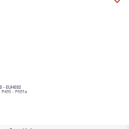
10 - EUH032
- P405 - P501a