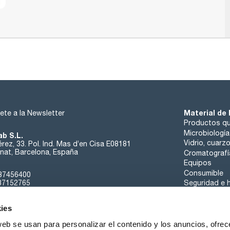
Material de 
ete a la Newsletter
Productos qu
Microbiología
ab S.L.
Vidrio, cuarz
rez, 33. Pol. Ind. Mas d’en Cisa E08181
at, Barcelona, España
Cromatografí
Equipos
Consumible
37456400
37152765
Seguridad e h
sk@scharlab.com
ies
web se usan para personalizar el contenido y los anuncios, ofrec