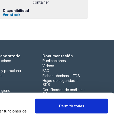
container
Disponibilidad
Ver stock
laboratorio
Documentación
ímicos
Publicaciones
Videos
o y porcelana
FAQ
a
Fichas técnicas - TDS
Hojas de seguridad -
SDS
Certificados de análisis -
igiene
COA
Aplicaciones
Permitir todas
Scharlau leathergoods
er funciones de
Canal de denuncias