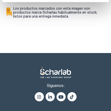
- Palabra de advertencia-GHS: Peligro
- Frases H-GHS : H225 - H351 - H319 - H335 - EUH019 -
EUH066
Los productos marcados con esta imagen son
- Frases P-GHS: P210 - P303+P361+P353 - P305+P351+P338
productos marca Scharlau habitualmente en stock,
- P370+P378 - P405 - P501a
listos para una entrega inmediata.
- Partida arancelaria: 2932 99 00 90
ESPECIFICACIONES
contenido (G.C.): min. 99 %
identidad (IR-spectrum): pasa test
densidad(20º/4º): 1,032 - 1,034
acidez: max. 0,001 meq/g
cobre (Cu): max. 0,2 ppm
hierro (Fe): max. 0,5 ppm
plomo (Pb): max. 0,2 ppm
niquel (Ni): max. 0,2 ppm
acetal (G.C.): max. 0,1 %
acetaldehido (G.C.): max. 0,01 %
compuestos carbonílicos (como HCHO): max. 0,1 %
peróxidos (como H2O2): max. 0,005 %
materia no volátil : max. 0,005 %
agua (K.F.): max. 0,1 %
Síguenos: