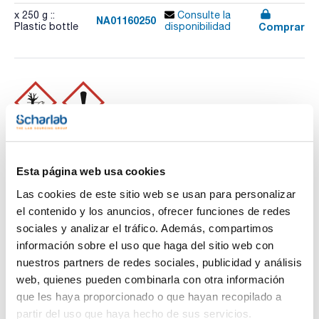
x 250 g ::
Consulte la
NA01160250
Comprar
Plastic bottle
disponibilidad
Imprimir ficha de
producto
Características
Capacidad : x 250 g
Esta página web usa cookies
- Sinónimos: 2-Hidroxinaftaleno
Las cookies de este sitio web se usan para personalizar
- C10H8O
Ver más
el contenido y los anuncios, ofrecer funciones de redes
- M = 144,17 g/mol
- CAS [135-19-3]
sociales y analizar el tráfico. Además, compartimos
- EINECS-No.: 205-182-7
información sobre el uso que haga del sitio web con
- Solub. en agua: (20 ºC): 1 g/l
- Punto de fusión: 121,6 ºC
nuestros partners de redes sociales, publicidad y análisis
- Punto de ebullición: 285 ºC
Documentación técnica
web, quienes pueden combinarla con otra información
- Punto de inflamación: 153 ºC
- Presión de vapor: (30 ºC) < 0,1 hPa
que les haya proporcionado o que hayan recopilado a
- LD 50 (oral, rat): 1960 mg/kg
TDS / Ficha técnica
COA
partir del uso que haya hecho de sus servicios.
- EC-Index-No.: 604-007-00-5