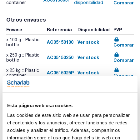
Comprar
container
disponibilidad
Otros envases
Envase
Referencia
Disponibilidad
PVP
x 100 g :: Plastic
AC05150100
Ver stock
Comprar
bottle
x 250 g :: Plastic
AC05150250
Ver stock
Comprar
bottle
x 25 kg :: Plastic
AC0515025P
Ver stock
Comprar
container
x 1 kg :: Plastic
AC05151000
Ver stock
Comprar
bottle
Esta página web usa cookies
Las cookies de este sitio web se usan para personalizar
Imprimir ficha de
el contenido y los anuncios, ofrecer funciones de redes
producto
Características
sociales y analizar el tráfico. Además, compartimos
Capacidad : x 5 kg
información sobre el uso que haga del sitio web con