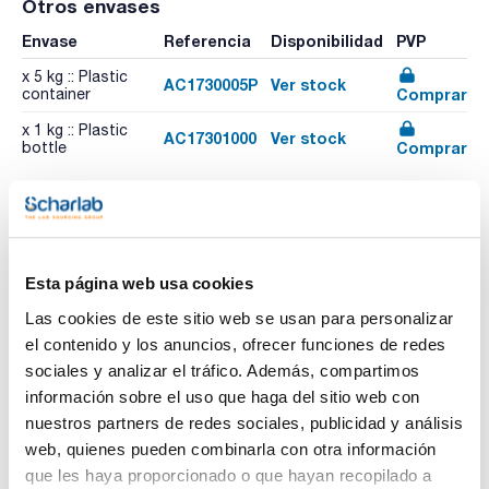
Otros envases
Envase
Referencia
Disponibilidad
PVP
x 5 kg :: Plastic
AC1730005P
Ver stock
Comprar
container
x 1 kg :: Plastic
AC17301000
Ver stock
Comprar
bottle
Imprimir ficha de
producto
Esta página web usa cookies
Características
Capacidad : x 25 kg
Las cookies de este sitio web se usan para personalizar
- Sinónimos: Ácido hexadecanoico
el contenido y los anuncios, ofrecer funciones de redes
- C16H32O2
Ver más
- M = 256,43 g/mol
sociales y analizar el tráfico. Además, compartimos
- CAS [57-10-3]
información sobre el uso que haga del sitio web con
- EINECS-No.: 200-312-9
- Solub. en agua: (20 ºC): insoluble
nuestros partners de redes sociales, publicidad y análisis
- Punto de fusión: 61 - 63 ºC
web, quienes pueden combinarla con otra información
- Punto de ebullición: (133 hPa) 271,5 ºC
Documentación técnica
- Punto de inflamación: 205 ºC
que les haya proporcionado o que hayan recopilado a