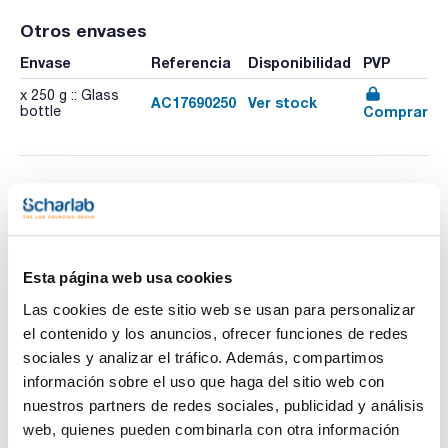
Otros envases
Envase
Referencia
Disponibilidad
PVP
x 250 g :: Glass
AC17690250
Ver stock
Comprar
bottle
Imprimir ficha de
Esta página web usa cookies
producto
Características
Las cookies de este sitio web se usan para personalizar
Capacidad : x 500 g
el contenido y los anuncios, ofrecer funciones de redes
- Sinónimos: 2,4,6-Trinitrofenol
sociales y analizar el tráfico. Además, compartimos
- C6H3N3O7
Ver más
- M = 229,11 g/mol
información sobre el uso que haga del sitio web con
- CAS [88-89-1]
nuestros partners de redes sociales, publicidad y análisis
- EINECS-No.: 201-865-9
- Solub. en agua: (20 ºC): slightly soluble
web, quienes pueden combinarla con otra información
- Punto de fusión: 121,4 ºC