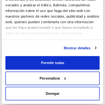
sociales y analizar el tráfico. Además, compartimos
información sobre el uso que haga del sitio web con
nuestros partners de redes sociales, publicidad y análisis
web, quienes pueden combinarla con otra información
Capacidad
que les haya proporcionado o que hayan recopilado a
x 1 l
partir del uso que haya hecho de sus servicios.
Referencia
Envase
Precio
AC18941000
Comprar
x 1 l :: Glass
bottle
Mostrar detalles
Disponibilidad
Ver stock
Permitir todas
Personalizar
Denegar
Capacidad
x 2,5 l