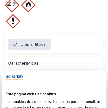
- Partida arancelaria: 2915 50 00 00
ESPECIFICACIONES
contenido (acidimétrico) : min. 99,5 %
color (Hazen): max. 20
identidad (IR-spectrum): pasa test
materia no volátil : max. 0,01 %:
sustancias oxidables (como HCOOH): max. 0,10 %
metales pesados ( como Pb) : max. 10 ppm
compuestos carbonílicos(como C3H5CHO): max. 0,002 %
agua (K.F.): max. 0,15 %
Limpiar filtros
Características
Capacidad
(1)
x 1 l
(1)
x 2,5 l
Esta página web usa cookies
Las cookies de este sitio web se usan para personalizar
el contenido y los anuncios, ofrecer funciones de redes