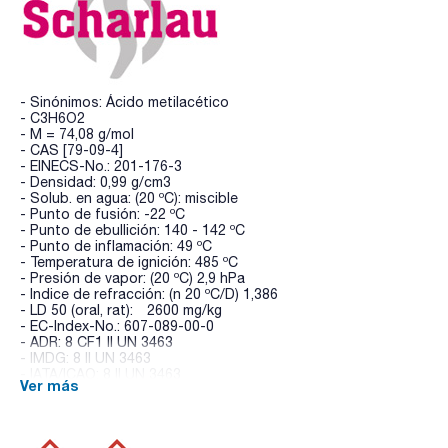
- Sinónimos: Ácido metilacético
- C3H6O2
- M = 74,08 g/mol
- CAS [79-09-4]
- EINECS-No.: 201-176-3
- Densidad: 0,99 g/cm3
- Solub. en agua: (20 ºC): miscible
- Punto de fusión: -22 ºC
- Punto de ebullición: 140 - 142 ºC
- Punto de inflamación: 49 ºC
- Temperatura de ignición: 485 ºC
- Presión de vapor: (20 ºC) 2,9 hPa
- Indice de refracción: (n 20 ºC/D) 1,386
- LD 50 (oral, rat): 2600 mg/kg
- EC-Index-No.: 607-089-00-0
- ADR: 8 CF1 II UN 3463
- IMDG: 8 II UN 3463
- IATA/ICAO: 8 II UN 3463
Ver más
- Palabra de advertencia-GHS: Peligro
- Frases H-GHS : H314 - H226 - H335 -
- Frases P-GHS: P210 - P303+P361+P353 - P305+P351+P338
- P310 - P370+P378 - P405 - P501a