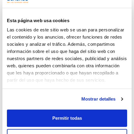
Esta página web usa cookies
Las cookies de este sitio web se usan para personalizar
el contenido y los anuncios, ofrecer funciones de redes
sociales y analizar el tráfico. Además, compartimos
información sobre el uso que haga del sitio web con
nuestros partners de redes sociales, publicidad y análisis
web, quienes pueden combinarla con otra información
que les haya proporcionado o que hayan recopilado a
partir del uso que haya hecho de sus servicios.
Imprimir ficha de
producto
Características
Mostrar detalles
Capacidad : x 2,5 l
- Sinónimos: Óxido acetílico
- (CH3CO)2O
Permitir todas
Ver más
- M = 102,09 g/mol
- CAS [108-24-7]
- EINECS-No.: 203-564-8